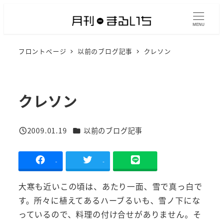
メ
イ
MENU
ン
フロントページ
以前のブログ記事
クレソン
コ
ン
テ
ン
クレソン
ツ
へ
カテゴリー
2009.01.19
以前のブログ記事
移
投稿日
動
-
-
大寒も近いこの頃は、あたり一面、雪で真っ白で
す。所々に植えてあるハーブるいも、雪ノ下にな
っているので、料理の付け合せがありません。そ