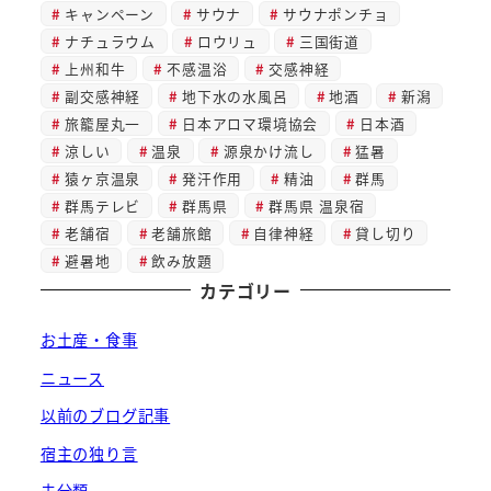
キャンペーン
サウナ
サウナポンチョ
ナチュラウム
ロウリュ
三国街道
上州和牛
不感温浴
交感神経
副交感神経
地下水の水風呂
地酒
新潟
旅籠屋丸一
日本アロマ環境協会
日本酒
涼しい
温泉
源泉かけ流し
猛暑
猿ヶ京温泉
発汗作用
精油
群馬
群馬テレビ
群馬県
群馬県 温泉宿
老舗宿
老舗旅館
自律神経
貸し切り
避暑地
飲み放題
カテゴリー
お土産・食事
ニュース
以前のブログ記事
宿主の独り言