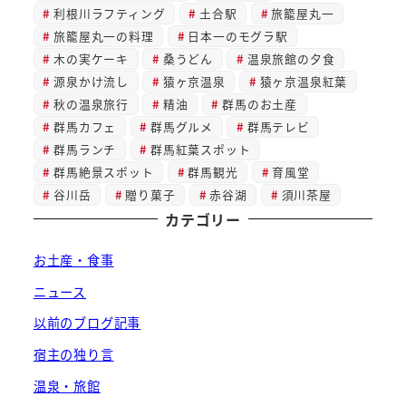
利根川ラフティング
土合駅
旅籠屋丸一
旅籠屋丸一の料理
日本一のモグラ駅
木の実ケーキ
桑うどん
温泉旅館の夕食
源泉かけ流し
猿ヶ京温泉
猿ヶ京温泉紅葉
秋の温泉旅行
精油
群馬のお土産
群馬カフェ
群馬グルメ
群馬テレビ
群馬ランチ
群馬紅葉スポット
群馬絶景スポット
群馬観光
育風堂
谷川岳
贈り菓子
赤谷湖
須川茶屋
カテゴリー
お土産・食事
ニュース
以前のブログ記事
宿主の独り言
温泉・旅館