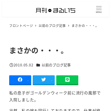
メ
イ
MENU
ン
フロントページ
以前のブログ記事
まさかの・・・。
コ
ン
テ
ン
まさかの・・・。
ツ
へ
カテゴリー
2010.05.02
以前のブログ記事
移
投稿日
動
-
-
私の息子がゴールデンウィーク前に流行の風邪で
入院しました。
当然、私の嫁も同行しておりますので、仕事が終