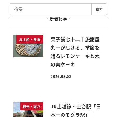
検
検索
索
新着記事
果子舗七十二｜旅籠屋
お土産・食事
丸一が届ける、季節を
贈るレモンケーキと木
の実ケーキ
2026.08.08
投稿日
JR上越線・土合駅「日
観光・遊び
本一のモグラ駅」｜