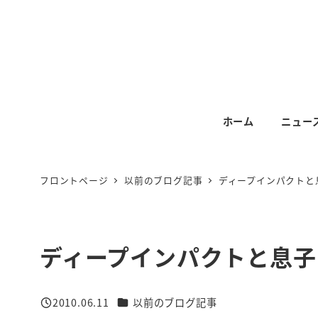
メ
イ
ン
コ
ン
テ
ホーム
ニュー
ン
ツ
へ
フロントページ
以前のブログ記事
ディープインパクトと
移
動
ディープインパクトと息子
カテゴリー
2010.06.11
以前のブログ記事
投稿日