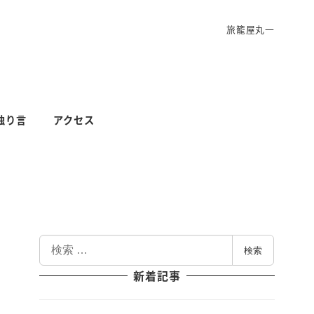
旅籠屋丸一
独り言
アクセス
検
検索
索
新着記事