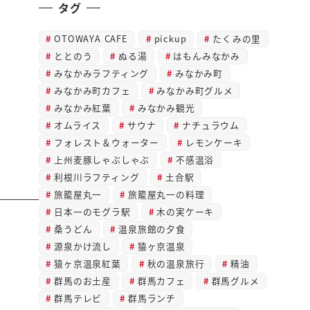
タグ
OTOWAYA CAFE
pickup
たくみの里
ととのう
ぬる湯
はもんみなかみ
みなかみラフティング
みなかみ町
みなかみ町カフェ
みなかみ町グルメ
みなかみ紅葉
みなかみ観光
オムライス
サウナ
ナチュラウム
フォレスト＆ウォーター
レモンケーキ
上州麦豚しゃぶしゃぶ
不感温浴
利根川ラフティング
土合駅
旅籠屋丸一
旅籠屋丸一の料理
日本一のモグラ駅
木の実ケーキ
桑うどん
温泉旅館の夕食
源泉かけ流し
猿ヶ京温泉
猿ヶ京温泉紅葉
秋の温泉旅行
精油
群馬のお土産
群馬カフェ
群馬グルメ
群馬テレビ
群馬ランチ