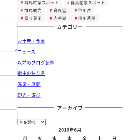
群馬紅葉スポット
群馬絶景スポット
群馬観光
育風堂
谷川岳
贈り菓子
赤谷湖
須川茶屋
カテゴリー
お土産・食事
ニュース
以前のブログ記事
宿主の独り言
温泉・旅館
観光・遊び
アーカイブ
ア
ー
2010年6月
カ
月
火
水
木
金
土
日