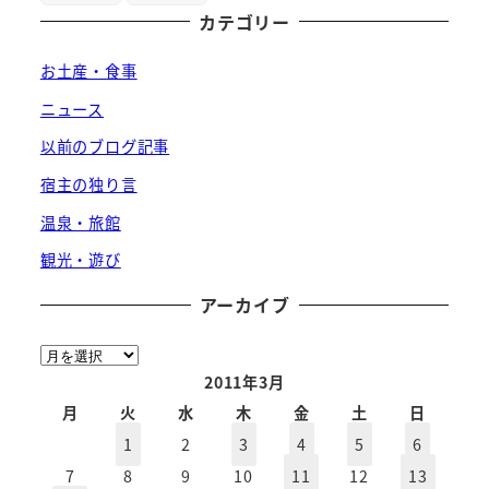
カテゴリー
お土産・食事
ニュース
以前のブログ記事
宿主の独り言
温泉・旅館
観光・遊び
アーカイブ
ア
ー
2011年3月
カ
月
火
水
木
金
土
日
イ
1
2
3
4
5
6
ブ
7
8
9
10
11
12
13