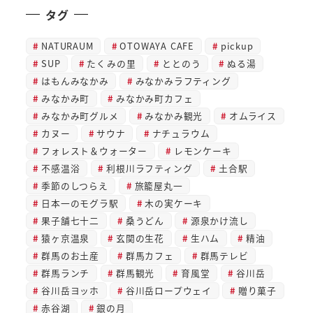
タグ
NATURAUM
OTOWAYA CAFE
pickup
SUP
たくみの里
ととのう
ぬる湯
はもんみなかみ
みなかみラフティング
みなかみ町
みなかみ町カフェ
みなかみ町グルメ
みなかみ観光
オムライス
カヌー
サウナ
ナチュラウム
フォレスト＆ウォーター
レモンケーキ
不感温浴
利根川ラフティング
土合駅
季節のしつらえ
旅籠屋丸一
日本一のモグラ駅
木の実ケーキ
果子舗七十二
桑うどん
源泉かけ流し
猿ヶ京温泉
玄関の生花
生ハム
精油
群馬のお土産
群馬カフェ
群馬テレビ
群馬ランチ
群馬観光
育風堂
谷川岳
谷川岳ヨッホ
谷川岳ロープウェイ
贈り菓子
赤谷湖
銀の月