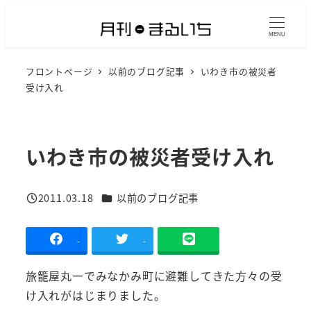
メ
イ
MENU
ン
フロントページ
以前のブログ記事
いわき市の被災者
コ
受け入れ
ン
テ
ン
いわき市の被災者受け入れ
ツ
へ
移
カテゴリー
2011.03.18
以前のブログ記事
投稿日
動
-
-
旅籠屋丸一でみなかみ町に避難してきた方々の受
け入れがはじまりました。