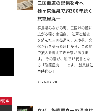
三国街道の記憶を今へ――
猿ヶ京温泉で約300年続く
旅籠屋丸一
群馬県みなかみ町、三国峠の麓に
広がる猿ヶ京温泉。 江戸と越後
を結んだ三国街道を、人や荷、文
化が行き交った時代から、この地
で旅人を迎えてきた宿がありま
す。 その宿が、私で15代目とな
る「旅籠屋丸一」です。 創業は江
戸時代の […]
2026.07.20
投稿日
グ記事
なぜ、旅籠屋丸一の温泉は