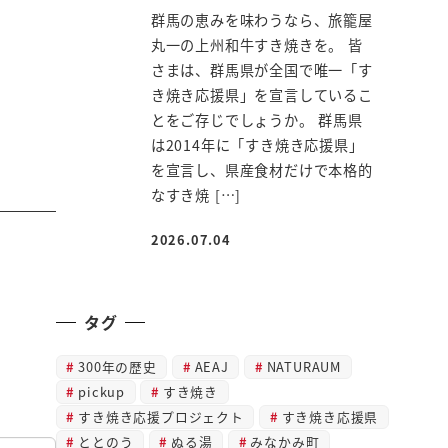
群馬の恵みを味わうなら、旅籠屋
丸一の上州和牛すき焼きを。 皆
さまは、群馬県が全国で唯一「す
き焼き応援県」を宣言しているこ
とをご存じでしょうか。 群馬県
は2014年に「すき焼き応援県」
を宣言し、県産食材だけで本格的
なすき焼 […]
2026.07.04
投稿日
タグ
300年の歴史
AEAJ
NATURAUM
pickup
すき焼き
すき焼き応援プロジェクト
すき焼き応援県
ととのう
ぬる湯
みなかみ町