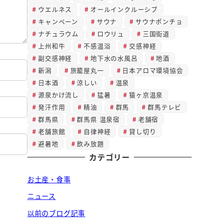
ウエルネス
オールインクルーシブ
キャンペーン
サウナ
サウナポンチョ
ナチュラウム
ロウリュ
三国街道
上州和牛
不感温浴
交感神経
副交感神経
地下水の水風呂
地酒
新潟
旅籠屋丸一
日本アロマ環境協会
日本酒
涼しい
温泉
源泉かけ流し
猛暑
猿ヶ京温泉
発汗作用
精油
群馬
群馬テレビ
群馬県
群馬県 温泉宿
老舗宿
老舗旅館
自律神経
貸し切り
避暑地
飲み放題
カテゴリー
お土産・食事
ニュース
以前のブログ記事