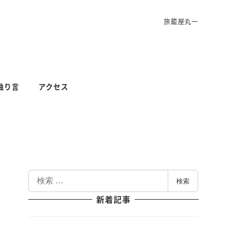
旅籠屋丸一
独り言
アクセス
検
検索
索
新着記事