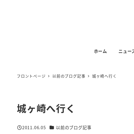
メ
イ
ン
コ
ン
テ
ホーム
ニュー
ン
ツ
へ
フロントページ
以前のブログ記事
城ヶ崎へ行く
移
動
城ヶ崎へ行く
カテゴリー
2011.06.05
以前のブログ記事
投稿日