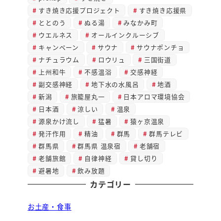
すき焼き応援プロジェクト
すき焼き応援県
ととのう
ぬる湯
みなかみ町
ウエルネス
オールインクルーシブ
キャンペーン
サウナ
サウナポンチョ
ナチュラウム
ロウリュ
三国街道
上州和牛
不感温浴
交感神経
副交感神経
地下水の水風呂
地酒
新潟
旅籠屋丸一
日本アロマ環境協会
日本酒
涼しい
温泉
源泉かけ流し
猛暑
猿ヶ京温泉
発汗作用
精油
群馬
群馬テレビ
群馬県
群馬県 温泉宿
老舗宿
老舗旅館
自律神経
貸し切り
避暑地
飲み放題
カテゴリー
お土産・食事