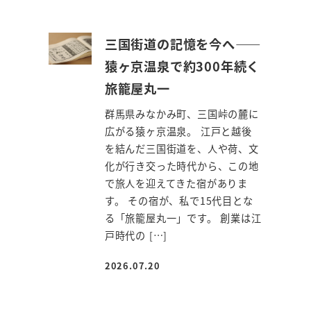
三国街道の記憶を今へ――
猿ヶ京温泉で約300年続く
旅籠屋丸一
群馬県みなかみ町、三国峠の麓に
広がる猿ヶ京温泉。 江戸と越後
を結んだ三国街道を、人や荷、文
化が行き交った時代から、この地
で旅人を迎えてきた宿がありま
す。 その宿が、私で15代目とな
る「旅籠屋丸一」です。 創業は江
戸時代の […]
2026.07.20
投稿日