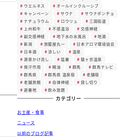
ウエルネス
オールインクルーシブ
キャンペーン
サウナ
サウナポンチョ
ナチュラウム
ロウリュ
三国街道
上州和牛
不感温浴
交感神経
副交感神経
地下水の水風呂
地酒
新潟
旅籠屋丸一
日本アロマ環境協会
日本酒
涼しい
温泉
源泉かけ流し
猛暑
猿ヶ京温泉
発汗作用
精油
群馬
群馬テレビ
群馬県
群馬県 温泉宿
老舗宿
老舗旅館
自律神経
貸し切り
避暑地
飲み放題
カテゴリー
お土産・食事
ニュース
以前のブログ記事