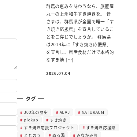
群馬の恵みを味わうなら、旅籠屋
丸一の上州和牛すき焼きを。 皆
さまは、群馬県が全国で唯一「す
き焼き応援県」を宣言しているこ
とをご存じでしょうか。 群馬県
は2014年に「すき焼き応援県」
を宣言し、県産食材だけで本格的
なすき焼 […]
2026.07.04
投稿日
タグ
300年の歴史
AEAJ
NATURAUM
pickup
すき焼き
すき焼き応援プロジェクト
すき焼き応援県
ととのう
ぬる湯
みなかみ町