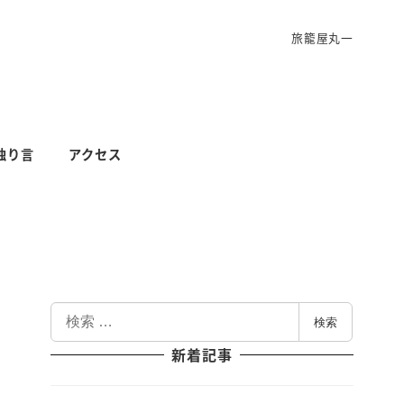
旅籠屋丸一
独り言
アクセス
検
検索
索
新着記事