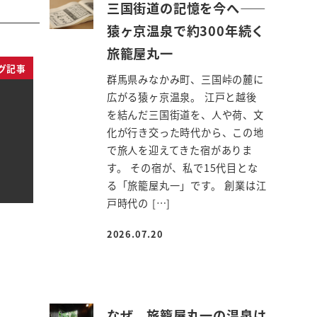
三国街道の記憶を今へ――
猿ヶ京温泉で約300年続く
旅籠屋丸一
グ記事
群馬県みなかみ町、三国峠の麓に
広がる猿ヶ京温泉。 江戸と越後
を結んだ三国街道を、人や荷、文
化が行き交った時代から、この地
で旅人を迎えてきた宿がありま
す。 その宿が、私で15代目とな
る「旅籠屋丸一」です。 創業は江
戸時代の […]
2026.07.20
投稿日
なぜ、旅籠屋丸一の温泉は