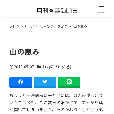
メ
イ
MENU
ン
フロントページ
以前のブログ記事
山の恵み
コ
ン
テ
ン
山の恵み
ツ
へ
カテゴリー
2010.05.07
以前のブログ記事
移
投稿日
動
-
-
ちょうど一週間前に来た時には、ほんの少し出て
いたコゴメも、ここ数日の暖かさで、すっかり葉
が開いてしまいました。そのかわり、しどけ（も