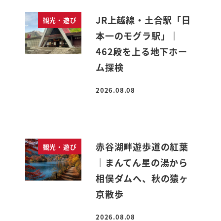
JR上越線・土合駅「日
観光・遊び
本一のモグラ駅」｜
462段を上る地下ホー
ム探検
2026.08.08
投稿日
赤谷湖畔遊歩道の紅葉
観光・遊び
｜まんてん星の湯から
相俣ダムへ、秋の猿ヶ
京散歩
2026.08.08