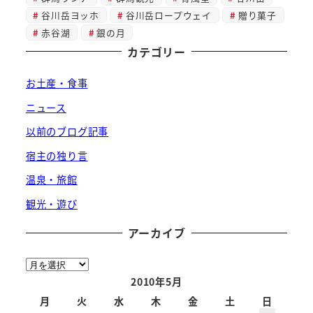
谷川岳ヨッホ
谷川岳ロープウェイ
贈り菓子
赤谷湖
銀の月
カテゴリー
お土産・食事
ニュース
以前のブログ記事
宿主の独り言
温泉・旅館
観光・遊び
アーカイブ
ア
ー
2010年5月
カ
月
火
水
木
金
土
日