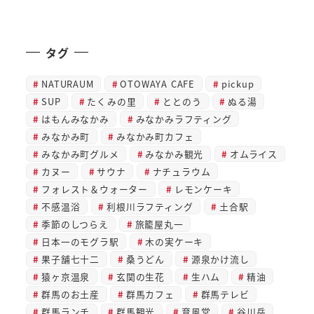
投稿日
タグ
NATURAUM
OTOWAYA CAFE
pickup
SUP
たくみの里
ととのう
ぬる湯
はもんみなかみ
みなかみラフティング
みなかみ町
みなかみ町カフェ
みなかみ町グルメ
みなかみ観光
オムライス
カヌー
サウナ
ナチュラウム
フォレスト＆ウォーター
レモンケーキ
不感温浴
利根川ラフティング
土合駅
季節のしつらえ
旅籠屋丸一
日本一のモグラ駅
木の実ケーキ
果子舗七十二
桑うどん
源泉かけ流し
猿ヶ京温泉
玄関の生花
生ハム
精油
群馬のお土産
群馬カフェ
群馬テレビ
群馬ランチ
群馬観光
育風堂
谷川岳