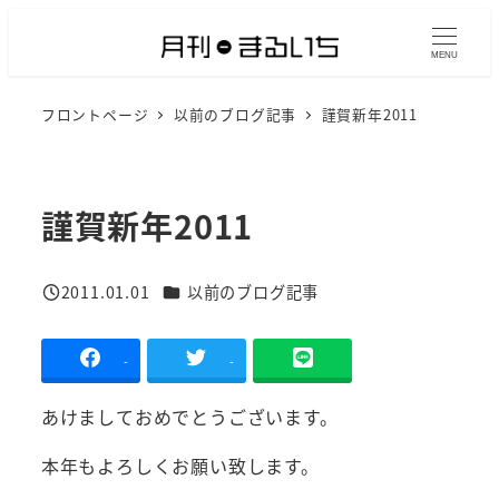
メ
イ
MENU
ン
フロントページ
以前のブログ記事
謹賀新年2011
コ
ン
テ
ン
謹賀新年2011
ツ
へ
カテゴリー
2011.01.01
以前のブログ記事
移
投稿日
動
-
-
あけましておめでとうございます。
本年もよろしくお願い致します。