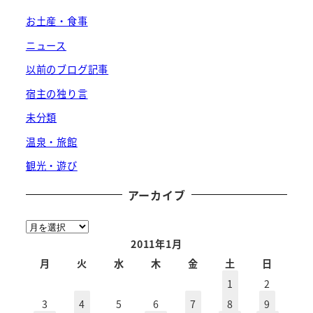
お土産・食事
ニュース
以前のブログ記事
宿主の独り言
未分類
温泉・旅館
観光・遊び
アーカイブ
ア
ー
2011年1月
カ
月
火
水
木
金
土
日
イ
1
2
ブ
3
4
5
6
7
8
9