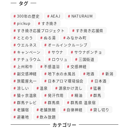
タグ
300年の歴史
AEAJ
NATURAUM
pickup
すき焼き
すき焼き応援プロジェクト
すき焼き応援県
ととのう
ぬる湯
みなかみ町
ウエルネス
オールインクルーシブ
キャンペーン
サウナ
サウナポンチョ
ナチュラウム
ロウリュ
三国街道
上州和牛
不感温浴
交感神経
副交感神経
地下水の水風呂
地酒
新潟
旅籠屋丸一
日本アロマ環境協会
日本酒
涼しい
温泉
源泉かけ流し
猛暑
猿ヶ京温泉
発汗作用
精油
群馬
群馬テレビ
群馬県
群馬県 温泉宿
老舗宿
老舗旅館
自律神経
貸し切り
避暑地
飲み放題
カテゴリー