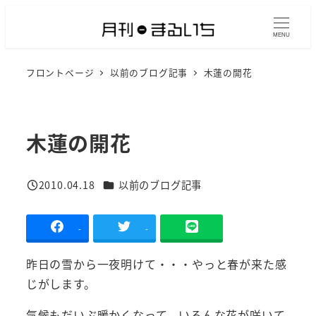
メ
イ
MENU
ン
フロントページ
以前のブログ記事
木蓮の開花
コ
ン
テ
ン
木蓮の開花
ツ
へ
カテゴリー
2010.04.18
以前のブログ記事
移
投稿日
動
-
-
昨日の雪から一夜明けて・・・やっと春が来た感
じがします。
気候もだいぶ暖かくなって、いろんな花が咲いて