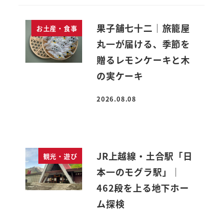
果子舗七十二｜旅籠屋
お土産・食事
丸一が届ける、季節を
贈るレモンケーキと木
の実ケーキ
2026.08.08
投稿日
JR上越線・土合駅「日
観光・遊び
本一のモグラ駅」｜
462段を上る地下ホー
ム探検