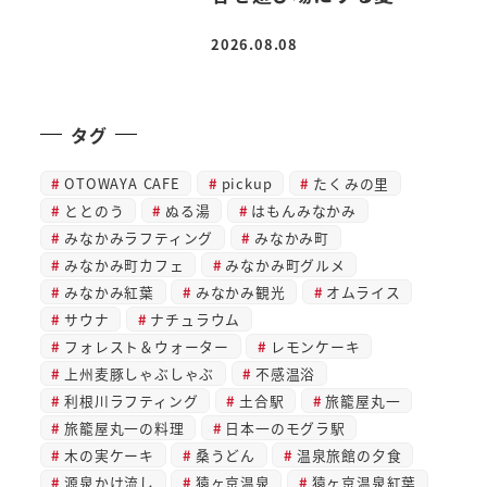
2026.08.08
投稿日
タグ
OTOWAYA CAFE
pickup
たくみの里
ととのう
ぬる湯
はもんみなかみ
みなかみラフティング
みなかみ町
みなかみ町カフェ
みなかみ町グルメ
みなかみ紅葉
みなかみ観光
オムライス
サウナ
ナチュラウム
フォレスト＆ウォーター
レモンケーキ
上州麦豚しゃぶしゃぶ
不感温浴
利根川ラフティング
土合駅
旅籠屋丸一
旅籠屋丸一の料理
日本一のモグラ駅
木の実ケーキ
桑うどん
温泉旅館の夕食
源泉かけ流し
猿ヶ京温泉
猿ヶ京温泉紅葉