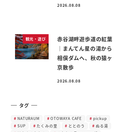
2026.08.08
投稿日
赤谷湖畔遊歩道の紅葉
観光・遊び
｜まんてん星の湯から
相俣ダムへ、秋の猿ヶ
京散歩
2026.08.08
投稿日
タグ
NATURAUM
OTOWAYA CAFE
pickup
SUP
たくみの里
ととのう
ぬる湯