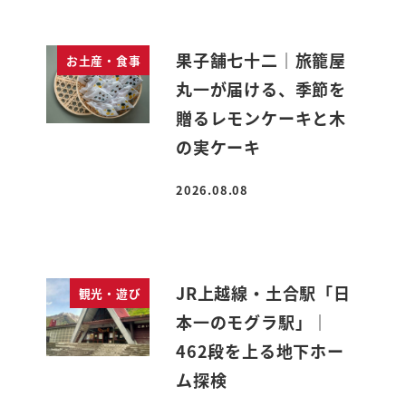
果子舗七十二｜旅籠屋
お土産・食事
丸一が届ける、季節を
贈るレモンケーキと木
の実ケーキ
2026.08.08
投稿日
JR上越線・土合駅「日
観光・遊び
本一のモグラ駅」｜
462段を上る地下ホー
ム探検