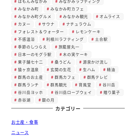
はもんみなかみ
みなかみラフティング
みなかみ町
みなかみ町カフェ
みなかみ町グルメ
みなかみ観光
オムライス
カヌー
サウナ
ナチュラウム
フォレスト＆ウォーター
レモンケーキ
不感温浴
利根川ラフティング
土合駅
季節のしつらえ
旅籠屋丸一
日本一のモグラ駅
木の実ケーキ
果子舗七十二
桑うどん
源泉かけ流し
猿ヶ京温泉
玄関の生花
生ハム
精油
群馬のお土産
群馬カフェ
群馬テレビ
群馬ランチ
群馬観光
育風堂
谷川岳
谷川岳ヨッホ
谷川岳ロープウェイ
贈り菓子
赤谷湖
銀の月
カテゴリー
お土産・食事
ニュース