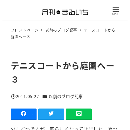
メ
イ
MENU
ン
フロントページ
以前のブログ記事
テニスコートから
コ
庭園へー３
ン
テ
ン
テニスコートから庭園へー
ツ
へ
３
移
動
カテゴリー
2011.05.22
以前のブログ記事
投稿日
-
-
少しずつですが、庭らしくなってきました。夏つ