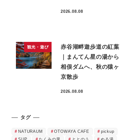
2026.08.08
投稿日
赤谷湖畔遊歩道の紅葉
観光・遊び
｜まんてん星の湯から
相俣ダムへ、秋の猿ヶ
京散歩
2026.08.08
投稿日
タグ
NATURAUM
OTOWAYA CAFE
pickup
SUP
たくみの里
ととのう
ぬる湯