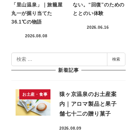
「里山温泉」｜旅籠屋
ない。“回復”のための
丸一が掘り当てた
ととのい体験
36.1℃の物語
2026.06.16
投稿日
2026.08.08
投稿日
検
検索
索
新着記事
猿ヶ京温泉のお土産案
お土産・食事
内｜アロマ製品と果子
舗七十二の贈り菓子
2026.08.09
投稿日