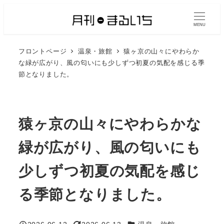
メ
イ
MENU
ン
フロントページ
温泉・旅館
猿ヶ京の山々にやわらか
コ
な緑が広がり、風の匂いにも少しずつ初夏の気配を感じる季
ン
節となりました。
テ
ン
ツ
猿ヶ京の山々にやわらかな
へ
移
緑が広がり、風の匂いにも
動
少しずつ初夏の気配を感じ
る季節となりました。
カテゴリー