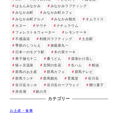
はもんみなかみ
みなかみラフティング
みなかみ町
みなかみ町カフェ
みなかみ町グルメ
みなかみ観光
オムライス
カヌー
サウナ
ナチュラウム
フォレスト＆ウォーター
レモンケーキ
不感温浴
利根川ラフティング
土合駅
季節のしつらえ
旅籠屋丸一
日本一のモグラ駅
木の実ケーキ
果子舗七十二
桑うどん
源泉かけ流し
猿ヶ京温泉
玄関の生花
生ハム
精油
群馬のお土産
群馬カフェ
群馬テレビ
群馬ランチ
群馬観光
育風堂
谷川岳
谷川岳ヨッホ
谷川岳ロープウェイ
贈り菓子
赤谷湖
銀の月
カテゴリー
お土産・食事