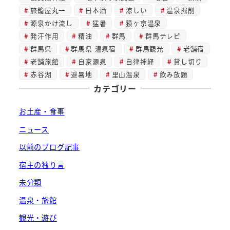
旅籠屋丸一
日本酒
涼しい
温泉掘削
源泉かけ流し
猛暑
猿ヶ京温泉
発汗作用
精油
群馬
群馬テレビ
群馬県
群馬県 温泉宿
群馬観光
老舗宿
老舗旅館
自家源泉
自律神経
貸し切り
赤谷湖
避暑地
里山温泉
飲み放題
カテゴリー
お土産・食事
ニュース
以前のブログ記事
宿主の独り言
未分類
温泉・旅館
観光・遊び