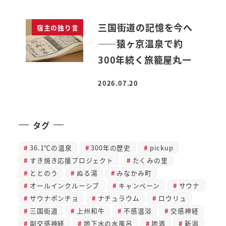
三国街道の記憶を今へ
宿主の独り言
――猿ヶ京温泉で約
300年続く旅籠屋丸一
2026.07.20
投稿日
タグ
36.1℃の温泉
300年の歴史
pickup
すき焼き応援プロジェクト
たくみの里
ととのう
ぬる湯
みなかみ町
オールインクルーシブ
キャンペーン
サウナ
サウナポンチョ
ナチュラウム
ロウリュ
三国街道
上州和牛
不感温浴
交感神経
副交感神経
地下水の水風呂
地酒
新潟