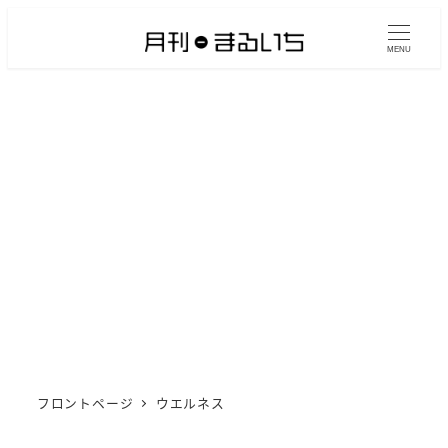
メ
イ
MENU
ン
コ
ン
テ
ン
ツ
へ
移
動
フロントページ
ウエルネス