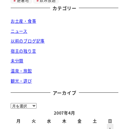
避暑地
飲み放題
カテゴリー
お土産・食事
ニュース
以前のブログ記事
宿主の独り言
未分類
温泉・旅館
観光・遊び
アーカイブ
ア
ー
2007年4月
カ
月
火
水
木
金
土
日
イ