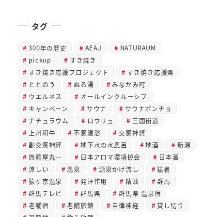
タグ
300年の歴史
AEAJ
NATURAUM
pickup
すき焼き
すき焼き応援プロジェクト
すき焼き応援県
ととのう
ぬる湯
みなかみ町
ウエルネス
オールインクルーシブ
キャンペーン
サウナ
サウナポンチョ
ナチュラウム
ロウリュ
三国街道
上州和牛
不感温浴
交感神経
副交感神経
地下水の水風呂
地酒
新潟
旅籠屋丸一
日本アロマ環境協会
日本酒
涼しい
温泉
源泉かけ流し
猛暑
猿ヶ京温泉
発汗作用
精油
群馬
群馬テレビ
群馬県
群馬県 温泉宿
老舗宿
老舗旅館
自律神経
貸し切り