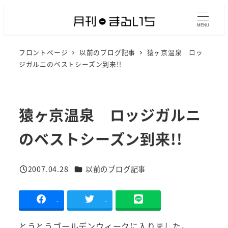
メ
イ
MENU
ン
フロントページ
以前のブログ記事
猿ヶ京温泉 ロッ
コ
ジガルニのベストシーズン到来!!
ン
テ
ン
猿ヶ京温泉 ロッジガルニ
ツ
へ
のベストシーズン到来!!
移
動
カテゴリー
2007.04.28
以前のブログ記事
投稿日
-
-
とうとうゴールデンウィークに入りました。