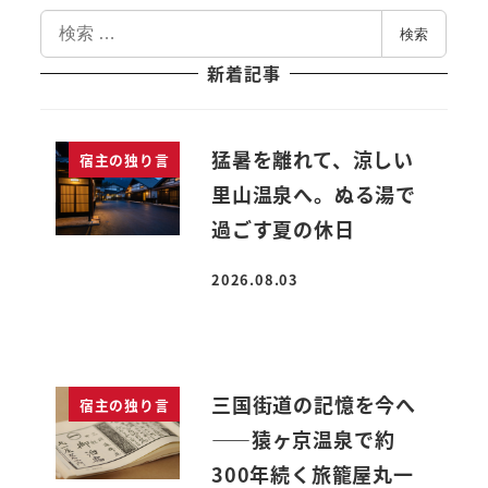
検
検索
索
新着記事
猛暑を離れて、涼しい
宿主の独り言
里山温泉へ。ぬる湯で
過ごす夏の休日
2026.08.03
投稿日
三国街道の記憶を今へ
宿主の独り言
――猿ヶ京温泉で約
300年続く旅籠屋丸一