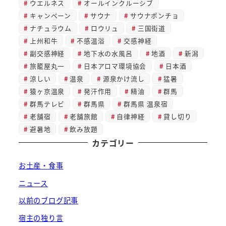
ウエルネス
オールインクルーシブ
キャンペーン
サウナ
サウナポンチョ
ナチュラウム
ロウリュ
三国街道
上州和牛
不感温浴
交感神経
副交感神経
地下水の水風呂
地酒
新潟
旅籠屋丸一
日本アロマ環境協会
日本酒
涼しい
温泉
源泉かけ流し
猛暑
猿ヶ京温泉
発汗作用
精油
群馬
群馬テレビ
群馬県
群馬県 温泉宿
老舗宿
老舗旅館
自律神経
貸し切り
避暑地
飲み放題
カテゴリー
お土産・食事
ニュース
以前のブログ記事
宿主の独り言