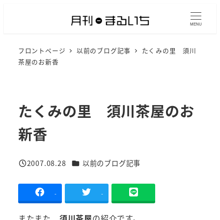
メ
イ
MENU
ン
フロントページ
以前のブログ記事
たくみの里 須川
コ
茶屋のお新香
ン
テ
ン
たくみの里 須川茶屋のお
ツ
へ
新香
移
動
カテゴリー
2007.08.28
以前のブログ記事
投稿日
-
-
またまた、
須川茶屋
の紹介です。