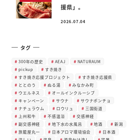
援県」。
2026.07.04
投稿日
タグ
300年の歴史
AEAJ
NATURAUM
pickup
すき焼き
すき焼き応援プロジェクト
すき焼き応援県
ととのう
ぬる湯
みなかみ町
ウエルネス
オールインクルーシブ
キャンペーン
サウナ
サウナポンチョ
ナチュラウム
ロウリュ
三国街道
上州和牛
不感温浴
交感神経
副交感神経
地下水の水風呂
地酒
新潟
旅籠屋丸一
日本アロマ環境協会
日本酒
涼しい
温泉
源泉かけ流し
猛暑