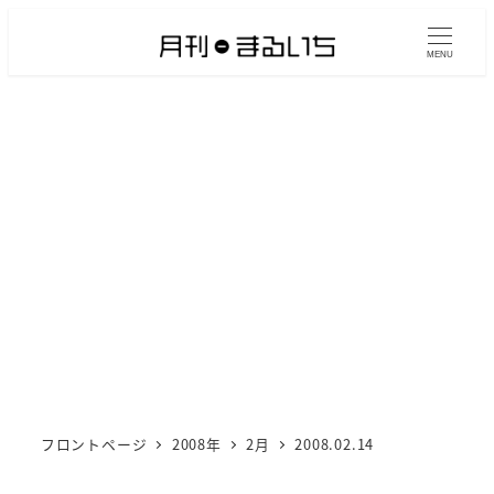
メ
イ
MENU
ン
コ
ン
テ
ン
ツ
へ
移
動
フロントページ
2008年
2月
2008.02.14