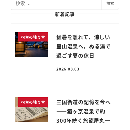
検
検索
索
新着記事
猛暑を離れて、涼しい
宿主の独り言
里山温泉へ。ぬる湯で
過ごす夏の休日
2026.08.03
投稿日
三国街道の記憶を今へ
宿主の独り言
――猿ヶ京温泉で約
300年続く旅籠屋丸一