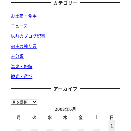
カテゴリー
お土産・食事
ニュース
以前のブログ記事
宿主の独り言
未分類
温泉・旅館
観光・遊び
アーカイブ
ア
ー
2008年6月
カ
月
火
水
木
金
土
日
イ
1
ブ