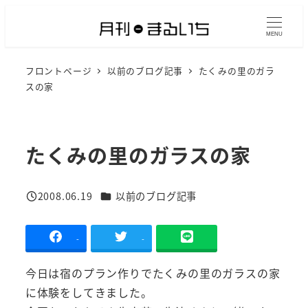
メ
イ
MENU
ン
フロントページ
以前のブログ記事
たくみの里のガラ
コ
スの家
ン
テ
ン
たくみの里のガラスの家
ツ
へ
移
カテゴリー
2008.06.19
以前のブログ記事
投稿日
動
-
-
今日は宿のプラン作りでたくみの里のガラスの家
に体験をしてきました。