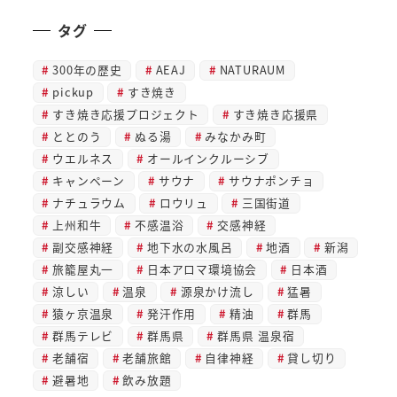
タグ
300年の歴史
AEAJ
NATURAUM
pickup
すき焼き
すき焼き応援プロジェクト
すき焼き応援県
ととのう
ぬる湯
みなかみ町
ウエルネス
オールインクルーシブ
キャンペーン
サウナ
サウナポンチョ
ナチュラウム
ロウリュ
三国街道
上州和牛
不感温浴
交感神経
副交感神経
地下水の水風呂
地酒
新潟
旅籠屋丸一
日本アロマ環境協会
日本酒
涼しい
温泉
源泉かけ流し
猛暑
猿ヶ京温泉
発汗作用
精油
群馬
群馬テレビ
群馬県
群馬県 温泉宿
老舗宿
老舗旅館
自律神経
貸し切り
避暑地
飲み放題