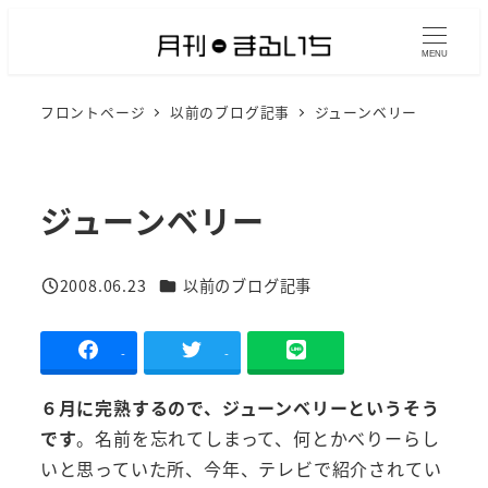
メ
イ
MENU
ン
フロントページ
以前のブログ記事
ジューンベリー
コ
ン
テ
ン
ジューンベリー
ツ
へ
カテゴリー
2008.06.23
以前のブログ記事
移
投稿日
動
-
-
６月に完熟するので、ジューンベリーというそう
です
。名前を忘れてしまって、何とかべりーらし
いと思っていた所、今年、テレビで紹介されてい