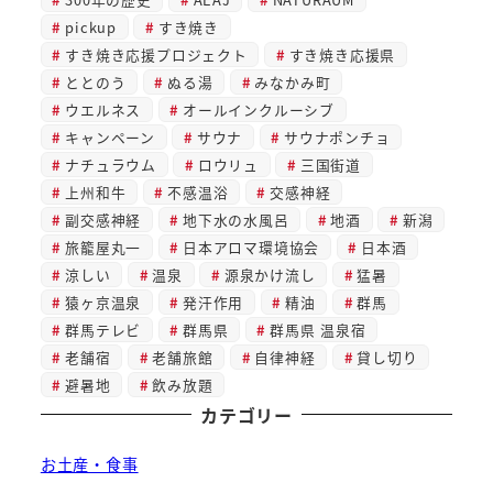
pickup
すき焼き
すき焼き応援プロジェクト
すき焼き応援県
ととのう
ぬる湯
みなかみ町
ウエルネス
オールインクルーシブ
キャンペーン
サウナ
サウナポンチョ
ナチュラウム
ロウリュ
三国街道
上州和牛
不感温浴
交感神経
副交感神経
地下水の水風呂
地酒
新潟
旅籠屋丸一
日本アロマ環境協会
日本酒
涼しい
温泉
源泉かけ流し
猛暑
猿ヶ京温泉
発汗作用
精油
群馬
群馬テレビ
群馬県
群馬県 温泉宿
老舗宿
老舗旅館
自律神経
貸し切り
避暑地
飲み放題
カテゴリー
お土産・食事