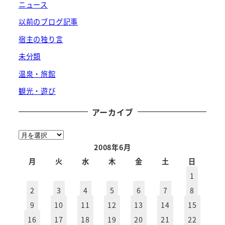
ニュース
以前のブログ記事
宿主の独り言
未分類
温泉・旅館
観光・遊び
アーカイブ
ア
ー
2008年6月
カ
月
火
水
木
金
土
日
イ
1
ブ
2
3
4
5
6
7
8
9
10
11
12
13
14
15
16
17
18
19
20
21
22