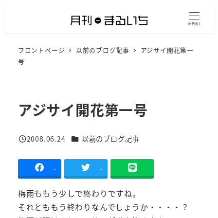
メ
イ
MENU
ン
フロントページ
以前のブログ記事
アジサイ開花第一
コ
号
ン
テ
ン
アジサイ開花第一号
ツ
へ
移
カテゴリー
2008.06.24
以前のブログ記事
投稿日
動
-
-
梅雨ももう少しで終わりですね。
それとももう終わりなんでしょうか・・・・？