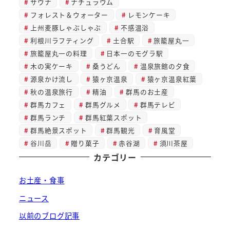
サウナ
ナチュラウム
フォレスト＆ウォーター
レモンケーキ
上州麦豚しゃぶしゃぶ
不感温浴
利根川ラフティング
土合駅
旅籠屋丸一
旅籠屋丸一の料理
日本一のモグラ駅
木の実ケーキ
桑うどん
温泉旅館の夕食
源泉かけ流し
猿ヶ京温泉
猿ヶ京温泉紅葉
秋の温泉旅行
精油
群馬のお土産
群馬カフェ
群馬グルメ
群馬テレビ
群馬ランチ
群馬紅葉スポット
群馬絶景スポット
群馬観光
育風堂
谷川岳
贈り菓子
赤谷湖
須川茶屋
カテゴリー
お土産・食事
ニュース
以前のブログ記事