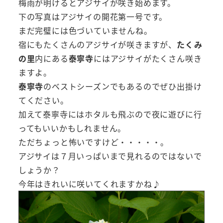
梅雨が明けるとアジサイが咲き始めます。
下の写真はアジサイの開花第一号です。
まだ完璧には色づいていませんね。
宿にもたくさんのアジサイが咲きますが、
たくみ
の里
内にある
泰寧寺
にはアジサイがたくさん咲き
ますよ。
泰寧寺
のベストシーズンでもあるのでぜひ出掛け
てください。
加えて泰寧寺にはホタルも飛ぶので夜に遊びに行
ってもいいかもしれません。
ただちょっと怖いですけど・・・・・。
アジサイは７月いっぱいまで見れるのではないで
しょうか？
今年はきれいに咲いてくれますかね♪