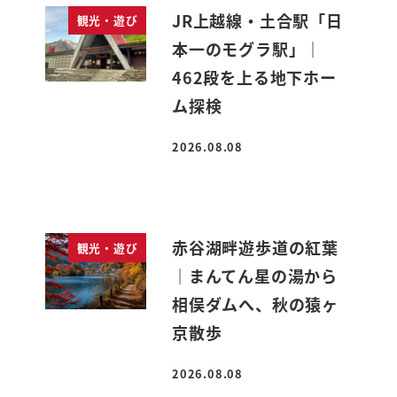
JR上越線・土合駅「日
観光・遊び
本一のモグラ駅」｜
462段を上る地下ホー
ム探検
2026.08.08
投稿日
赤谷湖畔遊歩道の紅葉
観光・遊び
｜まんてん星の湯から
相俣ダムへ、秋の猿ヶ
京散歩
2026.08.08
投稿日