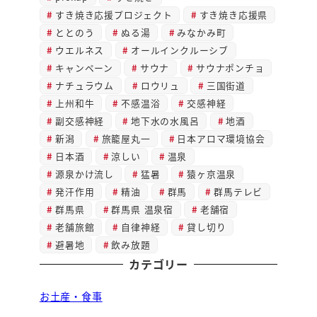
すき焼き応援プロジェクト
すき焼き応援県
ととのう
ぬる湯
みなかみ町
ウエルネス
オールインクルーシブ
キャンペーン
サウナ
サウナポンチョ
ナチュラウム
ロウリュ
三国街道
上州和牛
不感温浴
交感神経
副交感神経
地下水の水風呂
地酒
新潟
旅籠屋丸一
日本アロマ環境協会
日本酒
涼しい
温泉
源泉かけ流し
猛暑
猿ヶ京温泉
発汗作用
精油
群馬
群馬テレビ
群馬県
群馬県 温泉宿
老舗宿
老舗旅館
自律神経
貸し切り
避暑地
飲み放題
カテゴリー
お土産・食事