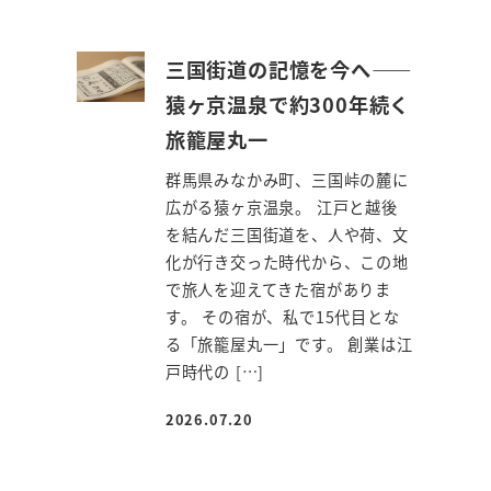
三国街道の記憶を今へ――
猿ヶ京温泉で約300年続く
旅籠屋丸一
群馬県みなかみ町、三国峠の麓に
広がる猿ヶ京温泉。 江戸と越後
を結んだ三国街道を、人や荷、文
化が行き交った時代から、この地
で旅人を迎えてきた宿がありま
す。 その宿が、私で15代目とな
る「旅籠屋丸一」です。 創業は江
戸時代の […]
2026.07.20
投稿日