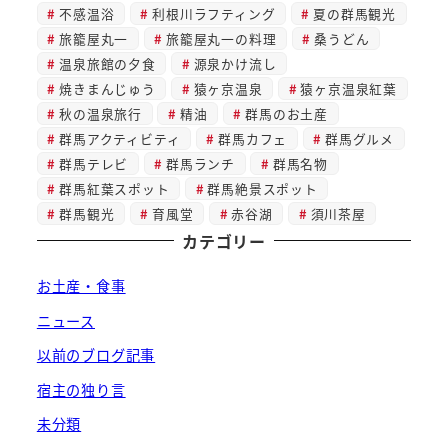
不感温浴
利根川ラフティング
夏の群馬観光
旅籠屋丸一
旅籠屋丸一の料理
桑うどん
温泉旅館の夕食
源泉かけ流し
焼きまんじゅう
猿ヶ京温泉
猿ヶ京温泉紅葉
秋の温泉旅行
精油
群馬のお土産
群馬アクティビティ
群馬カフェ
群馬グルメ
群馬テレビ
群馬ランチ
群馬名物
群馬紅葉スポット
群馬絶景スポット
群馬観光
育風堂
赤谷湖
須川茶屋
カテゴリー
お土産・食事
ニュース
以前のブログ記事
宿主の独り言
未分類