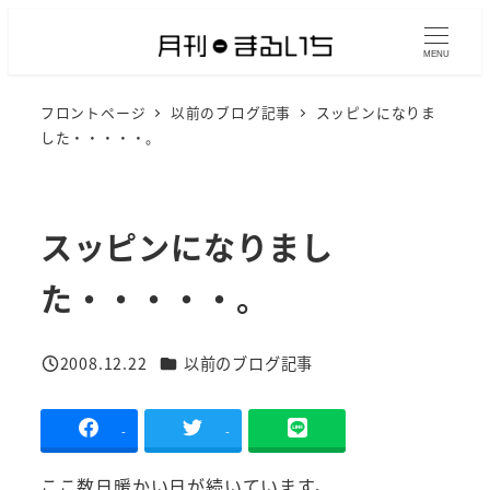
メ
イ
MENU
ン
フロントページ
以前のブログ記事
スッピンになりま
コ
した・・・・・。
ン
テ
ン
スッピンになりまし
ツ
へ
た・・・・・。
移
動
カテゴリー
2008.12.22
以前のブログ記事
投稿日
-
-
ここ数日暖かい日が続いています。