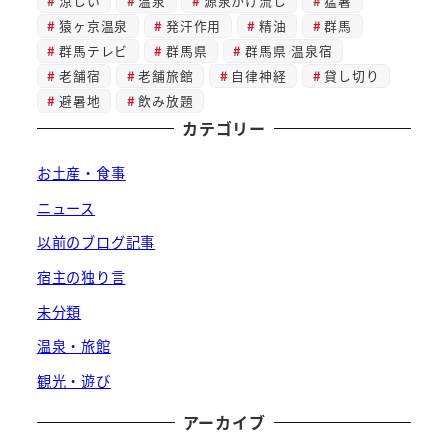
涼しい
温泉
源泉かけ流し
猛暑
猿ヶ京温泉
発汗作用
精油
群馬
群馬テレビ
群馬県
群馬県 温泉宿
老舗宿
老舗旅館
自律神経
貸し切り
避暑地
飲み放題
カテゴリー
お土産・食事
ニュース
以前のブログ記事
宿主の独り言
未分類
温泉・旅館
観光・遊び
アーカイブ