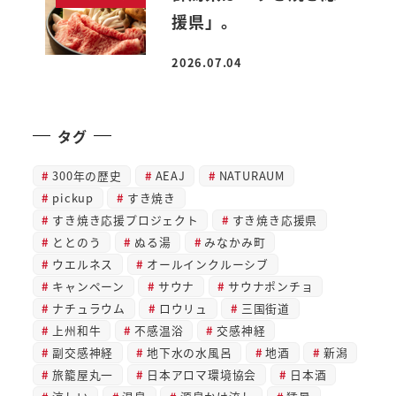
援県」。
2026.07.04
投稿日
タグ
300年の歴史
AEAJ
NATURAUM
pickup
すき焼き
すき焼き応援プロジェクト
すき焼き応援県
ととのう
ぬる湯
みなかみ町
ウエルネス
オールインクルーシブ
キャンペーン
サウナ
サウナポンチョ
ナチュラウム
ロウリュ
三国街道
上州和牛
不感温浴
交感神経
副交感神経
地下水の水風呂
地酒
新潟
旅籠屋丸一
日本アロマ環境協会
日本酒