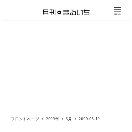
メ
イ
MENU
ン
コ
ン
テ
ン
ツ
へ
移
動
フロントページ
2009年
3月
2009.03.19