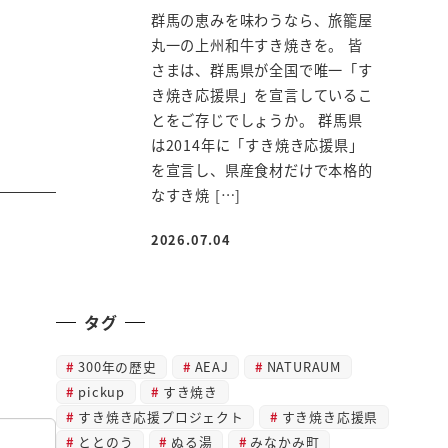
群馬の恵みを味わうなら、旅籠屋
丸一の上州和牛すき焼きを。 皆
さまは、群馬県が全国で唯一「す
き焼き応援県」を宣言しているこ
とをご存じでしょうか。 群馬県
は2014年に「すき焼き応援県」
を宣言し、県産食材だけで本格的
なすき焼 […]
2026.07.04
投稿日
タグ
300年の歴史
AEAJ
NATURAUM
pickup
すき焼き
すき焼き応援プロジェクト
すき焼き応援県
ととのう
ぬる湯
みなかみ町