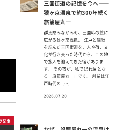
三国街道の記憶を今へ――
猿ヶ京温泉で約300年続く
旅籠屋丸一
群馬県みなかみ町、三国峠の麓に
広がる猿ヶ京温泉。 江戸と越後
を結んだ三国街道を、人や荷、文
化が行き交った時代から、この地
で旅人を迎えてきた宿がありま
す。 その宿が、私で15代目とな
る「旅籠屋丸一」です。 創業は江
戸時代の […]
2026.07.20
投稿日
グ記事
なぜ、旅籠屋丸一の温泉は