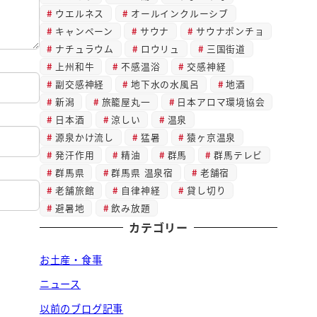
ウエルネス
オールインクルーシブ
キャンペーン
サウナ
サウナポンチョ
ナチュラウム
ロウリュ
三国街道
上州和牛
不感温浴
交感神経
副交感神経
地下水の水風呂
地酒
新潟
旅籠屋丸一
日本アロマ環境協会
日本酒
涼しい
温泉
源泉かけ流し
猛暑
猿ヶ京温泉
発汗作用
精油
群馬
群馬テレビ
群馬県
群馬県 温泉宿
老舗宿
老舗旅館
自律神経
貸し切り
避暑地
飲み放題
カテゴリー
お土産・食事
ニュース
以前のブログ記事