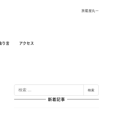
旅籠屋丸一
独り言
アクセス
検
検索
索
新着記事