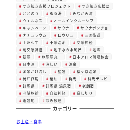
すき焼き応援プロジェクト
すき焼き応援県
ととのう
ぬる湯
みなかみ町
ウエルネス
オールインクルーシブ
キャンペーン
サウナ
サウナポンチョ
ナチュラウム
ロウリュ
三国街道
上州和牛
不感温浴
交感神経
副交感神経
地下水の水風呂
地酒
新潟
旅籠屋丸一
日本アロマ環境協会
日本酒
涼しい
温泉
源泉かけ流し
猛暑
猿ヶ京温泉
発汗作用
精油
群馬
群馬テレビ
群馬県
群馬県 温泉宿
老舗宿
老舗旅館
自律神経
貸し切り
避暑地
飲み放題
カテゴリー
お土産・食事