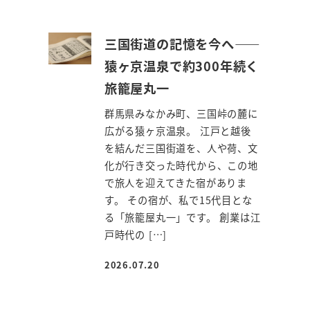
三国街道の記憶を今へ――
猿ヶ京温泉で約300年続く
旅籠屋丸一
群馬県みなかみ町、三国峠の麓に
広がる猿ヶ京温泉。 江戸と越後
を結んだ三国街道を、人や荷、文
化が行き交った時代から、この地
で旅人を迎えてきた宿がありま
す。 その宿が、私で15代目とな
る「旅籠屋丸一」です。 創業は江
戸時代の […]
2026.07.20
投稿日