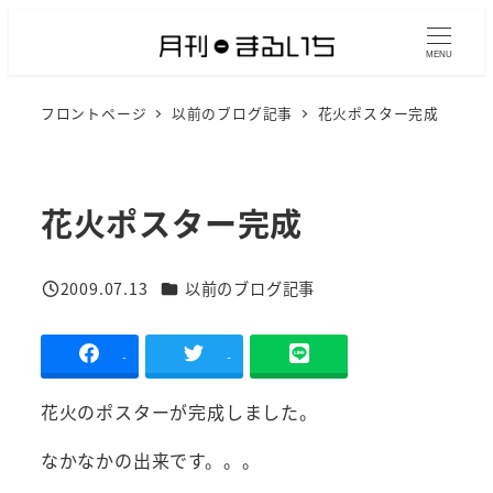
メ
イ
MENU
ン
フロントページ
以前のブログ記事
花火ポスター完成
コ
ン
テ
ン
花火ポスター完成
ツ
へ
カテゴリー
2009.07.13
以前のブログ記事
移
投稿日
動
-
-
花火のポスターが完成しました。
なかなかの出来です。。。