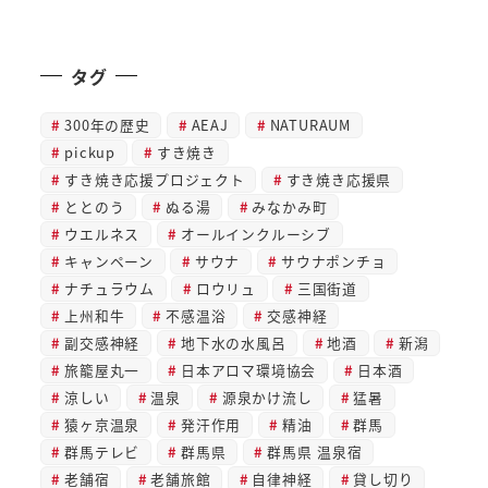
タグ
300年の歴史
AEAJ
NATURAUM
pickup
すき焼き
すき焼き応援プロジェクト
すき焼き応援県
ととのう
ぬる湯
みなかみ町
ウエルネス
オールインクルーシブ
キャンペーン
サウナ
サウナポンチョ
ナチュラウム
ロウリュ
三国街道
上州和牛
不感温浴
交感神経
副交感神経
地下水の水風呂
地酒
新潟
旅籠屋丸一
日本アロマ環境協会
日本酒
涼しい
温泉
源泉かけ流し
猛暑
猿ヶ京温泉
発汗作用
精油
群馬
群馬テレビ
群馬県
群馬県 温泉宿
老舗宿
老舗旅館
自律神経
貸し切り