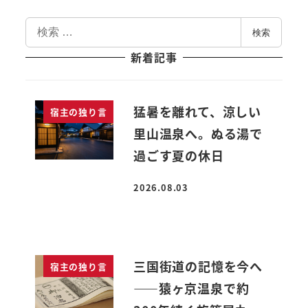
検
検索
索
新着記事
猛暑を離れて、涼しい
宿主の独り言
里山温泉へ。ぬる湯で
過ごす夏の休日
2026.08.03
投稿日
三国街道の記憶を今へ
宿主の独り言
――猿ヶ京温泉で約