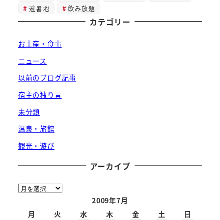
避暑地
飲み放題
カテゴリー
お土産・食事
ニュース
以前のブログ記事
宿主の独り言
未分類
温泉・旅館
観光・遊び
アーカイブ
ア
ー
2009年7月
カ
月
火
水
木
金
土
日