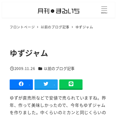
メ
イ
MENU
ン
フロントページ
以前のブログ記事
ゆずジャム
コ
ン
テ
ン
ゆずジャム
ツ
へ
カテゴリー
2009.11.26
以前のブログ記事
移
投稿日
動
-
-
ゆずが直売所などで安値で売られていますね。昨
年、作って美味しかったので、今年もゆずジャム
を作りました。中くらいのミカンと同じくらいの