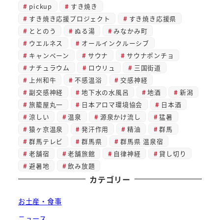
pickup
すき焼き
すき焼き応援プロジェクト
すき焼き応援県
ととのう
ぬる湯
みなかみ町
ウエルネス
オールインクルーシブ
キャンペーン
サウナ
サウナポンチョ
ナチュラウム
ロウリュ
三国街道
上州和牛
不感温浴
交感神経
副交感神経
地下水の水風呂
地酒
新潟
旅籠屋丸一
日本アロマ環境協会
日本酒
涼しい
温泉
源泉かけ流し
猛暑
猿ヶ京温泉
発汗作用
精油
群馬
群馬テレビ
群馬県
群馬県 温泉宿
老舗宿
老舗旅館
自律神経
貸し切り
避暑地
飲み放題
カテゴリー
お土産・食事
ニュース