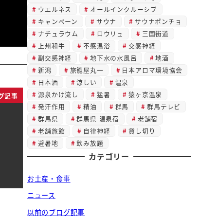
ウエルネス
オールインクルーシブ
キャンペーン
サウナ
サウナポンチョ
ナチュラウム
ロウリュ
三国街道
上州和牛
不感温浴
交感神経
副交感神経
地下水の水風呂
地酒
新潟
旅籠屋丸一
日本アロマ環境協会
日本酒
涼しい
温泉
源泉かけ流し
猛暑
猿ヶ京温泉
グ記事
発汗作用
精油
群馬
群馬テレビ
群馬県
群馬県 温泉宿
老舗宿
老舗旅館
自律神経
貸し切り
避暑地
飲み放題
カテゴリー
お土産・食事
ニュース
以前のブログ記事