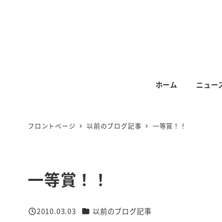
メ
イ
ン
コ
ン
テ
ホーム
ニュー
ン
ツ
へ
フロントページ
以前のブログ記事
一等賞！！
移
動
一等賞！！
カテゴリー
2010.03.03
以前のブログ記事
投稿日