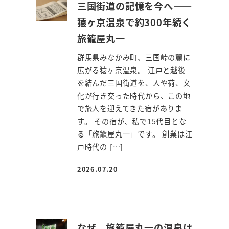
三国街道の記憶を今へ――
猿ヶ京温泉で約300年続く
旅籠屋丸一
群馬県みなかみ町、三国峠の麓に
広がる猿ヶ京温泉。 江戸と越後
を結んだ三国街道を、人や荷、文
化が行き交った時代から、この地
で旅人を迎えてきた宿がありま
す。 その宿が、私で15代目とな
る「旅籠屋丸一」です。 創業は江
戸時代の […]
2026.07.20
投稿日
なぜ、旅籠屋丸一の温泉は