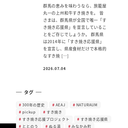
群馬の恵みを味わうなら、旅籠屋
丸一の上州和牛すき焼きを。 皆
さまは、群馬県が全国で唯一「す
き焼き応援県」を宣言しているこ
とをご存じでしょうか。 群馬県
は2014年に「すき焼き応援県」
を宣言し、県産食材だけで本格的
なすき焼 […]
2026.07.04
投稿日
タグ
300年の歴史
AEAJ
NATURAUM
pickup
すき焼き
すき焼き応援プロジェクト
すき焼き応援県
ととのう
ぬる湯
みなかみ町