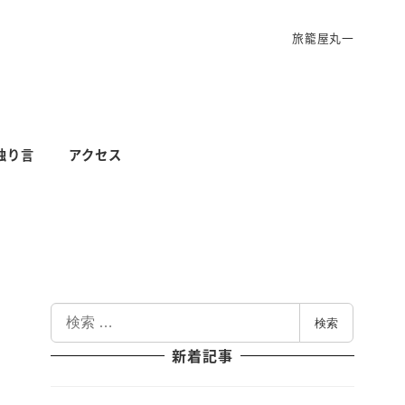
旅籠屋丸一
独り言
アクセス
検
検索
索
新着記事