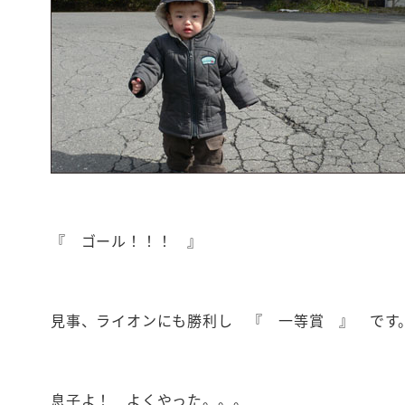
『 ゴール！！！ 』
見事、ライオンにも勝利し 『 一等賞 』 です
息子よ！ よくやった。。。