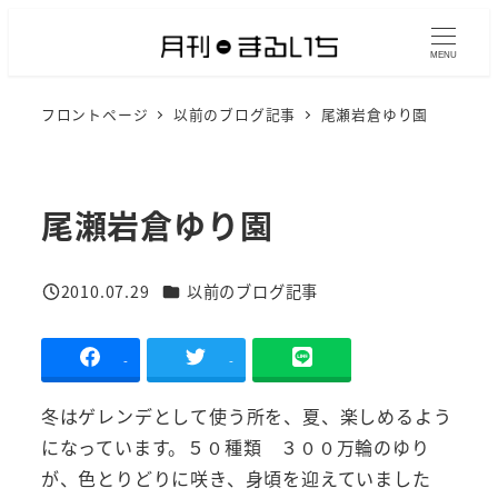
メ
イ
MENU
ン
フロントページ
以前のブログ記事
尾瀬岩倉ゆり園
コ
ン
テ
ン
尾瀬岩倉ゆり園
ツ
へ
カテゴリー
2010.07.29
以前のブログ記事
移
投稿日
動
-
-
冬はゲレンデとして使う所を、夏、楽しめるよう
になっています。５０種類 ３００万輪のゆり
が、色とりどりに咲き、身頃を迎えていました