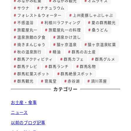
みなかみ紅葉
みなかみ観光
オムライス
サウナ
ナチュラウム
フォレスト＆ウォーター
上州麦豚しゃぶしゃぶ
不感温浴
利根川ラフティング
夏の群馬観光
旅籠屋丸一
旅籠屋丸一の料理
桑うどん
温泉旅館の夕食
源泉かけ流し
焼きまんじゅう
猿ヶ京温泉
猿ヶ京温泉紅葉
秋の温泉旅行
精油
群馬のお土産
群馬アクティビティ
群馬カフェ
群馬グルメ
群馬テレビ
群馬ランチ
群馬名物
群馬紅葉スポット
群馬絶景スポット
群馬観光
育風堂
赤谷湖
須川茶屋
カテゴリー
お土産・食事
ニュース
以前のブログ記事