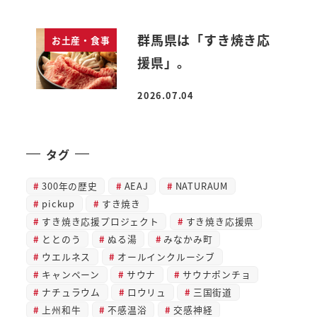
群馬県は「すき焼き応
お土産・食事
援県」。
2026.07.04
投稿日
タグ
300年の歴史
AEAJ
NATURAUM
pickup
すき焼き
すき焼き応援プロジェクト
すき焼き応援県
ととのう
ぬる湯
みなかみ町
ウエルネス
オールインクルーシブ
キャンペーン
サウナ
サウナポンチョ
ナチュラウム
ロウリュ
三国街道
上州和牛
不感温浴
交感神経