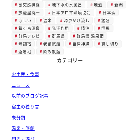
副交感神経
地下水の水風呂
地酒
新潟
旅籠屋丸一
日本アロマ環境協会
日本酒
涼しい
温泉
源泉かけ流し
猛暑
猿ヶ京温泉
発汗作用
精油
群馬
群馬テレビ
群馬県
群馬県 温泉宿
老舗宿
老舗旅館
自律神経
貸し切り
避暑地
飲み放題
カテゴリー
お土産・食事
ニュース
以前のブログ記事
宿主の独り言
未分類
温泉・旅館
観光・遊び