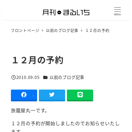
メ
イ
MENU
ン
フロントページ
以前のブログ記事
１２月の予約
コ
ン
テ
ン
１２月の予約
ツ
へ
カテゴリー
2010.09.05
以前のブログ記事
移
投稿日
動
-
-
旅籠屋丸一です。
１２月の予約が開始しましたのでお知らせいたし
ます。