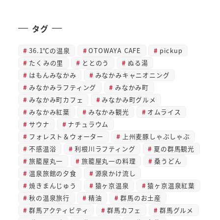
タグ
36.1℃の温泉
OTOWAYA CAFE
pickup
たくみの里
ととのう
ぬる湯
はもんみなかみ
みなかみキャニオニング
みなかみラフティング
みなかみ町
みなかみ町カフェ
みなかみ町グルメ
みなかみ紅葉
みなかみ観光
オムライス
サウナ
ナチュラウム
フォレスト＆ウォーター
上州麦豚しゃぶしゃぶ
不感温浴
利根川ラフティング
夏の群馬観光
旅籠屋丸一
旅籠屋丸一の料理
桑うどん
温泉旅館の夕食
源泉かけ流し
焼きまんじゅう
猿ヶ京温泉
猿ヶ京温泉紅葉
秋の温泉旅行
精油
群馬のお土産
群馬アクティビティ
群馬カフェ
群馬グルメ