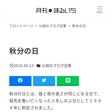
メ
イ
MENU
ン
フロントページ
以前のブログ記事
秋分の日
コ
ン
テ
ン
秋分の日
ツ
へ
カテゴリー
2010.09.23
以前のブログ記事
移
投稿日
動
-
-
秋分の日とは、昼と夜の長さが同じになる日で、
祖先を敬い亡くなった人をしのぶ日として１９４
８年に制定されました。