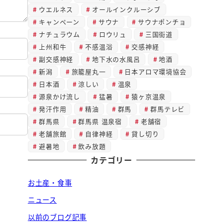
ウエルネス
オールインクルーシブ
キャンペーン
サウナ
サウナポンチョ
ナチュラウム
ロウリュ
三国街道
上州和牛
不感温浴
交感神経
副交感神経
地下水の水風呂
地酒
新潟
旅籠屋丸一
日本アロマ環境協会
日本酒
涼しい
温泉
源泉かけ流し
猛暑
猿ヶ京温泉
発汗作用
精油
群馬
群馬テレビ
群馬県
群馬県 温泉宿
老舗宿
老舗旅館
自律神経
貸し切り
避暑地
飲み放題
カテゴリー
お土産・食事
ニュース
以前のブログ記事