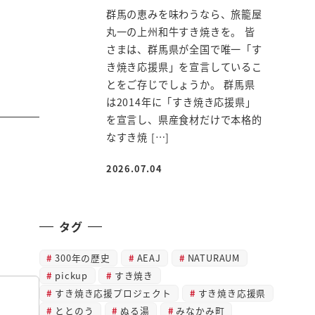
群馬の恵みを味わうなら、旅籠屋
丸一の上州和牛すき焼きを。 皆
さまは、群馬県が全国で唯一「す
き焼き応援県」を宣言しているこ
とをご存じでしょうか。 群馬県
は2014年に「すき焼き応援県」
を宣言し、県産食材だけで本格的
なすき焼 […]
2026.07.04
投稿日
タグ
300年の歴史
AEAJ
NATURAUM
pickup
すき焼き
すき焼き応援プロジェクト
すき焼き応援県
ととのう
ぬる湯
みなかみ町