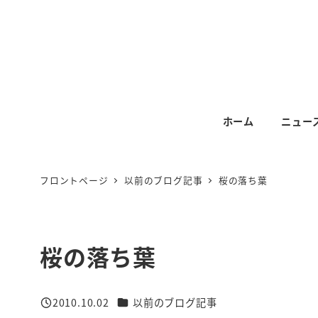
メ
イ
ン
コ
ン
テ
ホーム
ニュー
ン
ツ
へ
フロントページ
以前のブログ記事
桜の落ち葉
移
動
桜の落ち葉
カテゴリー
2010.10.02
以前のブログ記事
投稿日