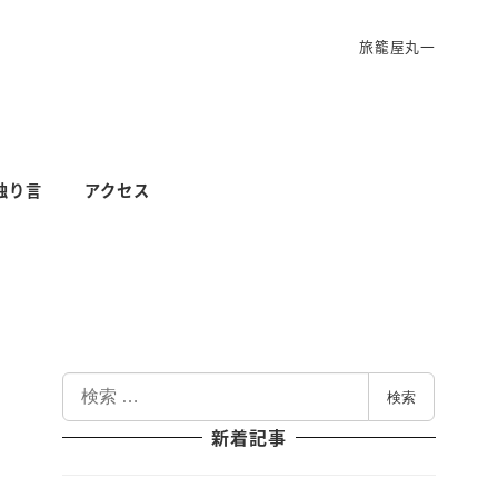
旅籠屋丸一
独り言
アクセス
検
検索
索
新着記事