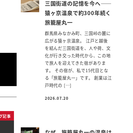
三国街道の記憶を今へ――
猿ヶ京温泉で約300年続く
旅籠屋丸一
群馬県みなかみ町、三国峠の麓に
広がる猿ヶ京温泉。 江戸と越後
を結んだ三国街道を、人や荷、文
化が行き交った時代から、この地
で旅人を迎えてきた宿がありま
す。 その宿が、私で15代目とな
る「旅籠屋丸一」です。 創業は江
戸時代の […]
2026.07.20
投稿日
グ記事
なぜ、旅籠屋丸一の温泉は