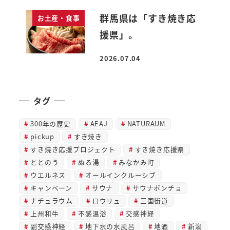
群馬県は「すき焼き応
お土産・食事
援県」。
2026.07.04
投稿日
タグ
300年の歴史
AEAJ
NATURAUM
pickup
すき焼き
すき焼き応援プロジェクト
すき焼き応援県
ととのう
ぬる湯
みなかみ町
ウエルネス
オールインクルーシブ
キャンペーン
サウナ
サウナポンチョ
ナチュラウム
ロウリュ
三国街道
上州和牛
不感温浴
交感神経
副交感神経
地下水の水風呂
地酒
新潟