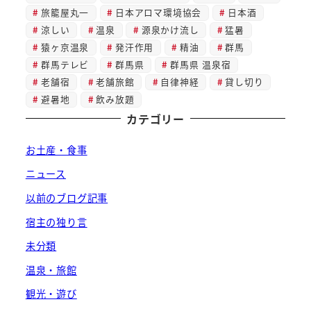
旅籠屋丸一
日本アロマ環境協会
日本酒
涼しい
温泉
源泉かけ流し
猛暑
猿ヶ京温泉
発汗作用
精油
群馬
群馬テレビ
群馬県
群馬県 温泉宿
老舗宿
老舗旅館
自律神経
貸し切り
避暑地
飲み放題
カテゴリー
お土産・食事
ニュース
以前のブログ記事
宿主の独り言
未分類
温泉・旅館
観光・遊び