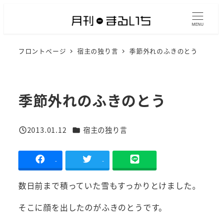
メ
イ
MENU
ン
フロントページ
宿主の独り言
季節外れのふきのとう
コ
ン
テ
ン
季節外れのふきのとう
ツ
へ
カテゴリー
2013.01.12
宿主の独り言
移
投稿日
動
-
-
数日前まで積っていた雪もすっかりとけました。
そこに顔を出したのがふきのとうです。