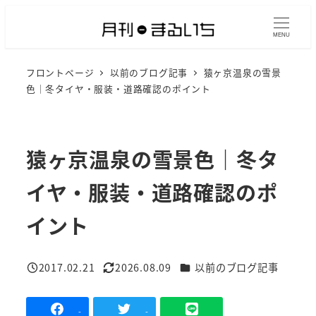
メ
イ
MENU
ン
フロントページ
以前のブログ記事
猿ヶ京温泉の雪景
コ
色｜冬タイヤ・服装・道路確認のポイント
ン
テ
ン
猿ヶ京温泉の雪景色｜冬タ
ツ
へ
イヤ・服装・道路確認のポ
移
動
イント
カテゴリー
2017.02.21
2026.08.09
以前のブログ記事
投稿日
更新日
-
-