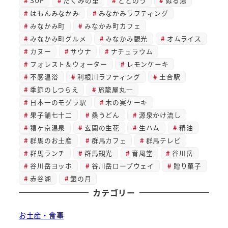
SUP
たくみの里
ととのう
ぬる湯
はもんみなかみ
みなかみラフティング
みなかみ町
みなかみ町カフェ
みなかみ町グルメ
みなかみ観光
オムライス
カヌー
サウナ
ナチュラウム
フォレスト＆ウォーター
レモンケーキ
不感温浴
利根川ラフティング
土合駅
季節のしつらえ
旅籠屋丸一
日本一のモグラ駅
木の実ケーキ
果子舗七十二
桑うどん
源泉かけ流し
猿ヶ京温泉
玄関の生花
生ハム
精油
群馬のお土産
群馬カフェ
群馬テレビ
群馬ランチ
群馬観光
育風堂
谷川岳
谷川岳ヨッホ
谷川岳ロープウェイ
贈り菓子
赤谷湖
銀の月
カテゴリー
お土産・食事