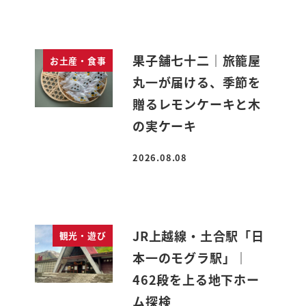
果子舗七十二｜旅籠屋
お土産・食事
丸一が届ける、季節を
贈るレモンケーキと木
の実ケーキ
2026.08.08
投稿日
JR上越線・土合駅「日
観光・遊び
本一のモグラ駅」｜
462段を上る地下ホー
ム探検