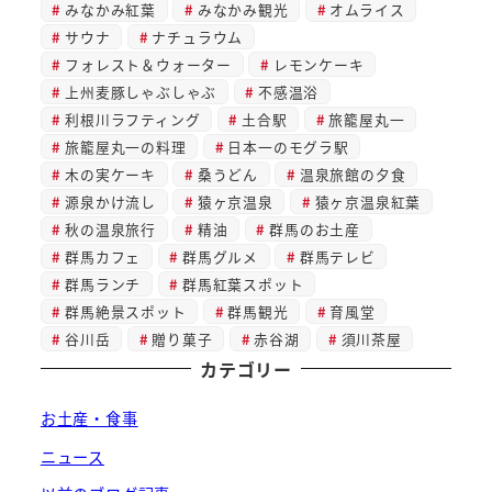
みなかみ紅葉
みなかみ観光
オムライス
サウナ
ナチュラウム
フォレスト＆ウォーター
レモンケーキ
上州麦豚しゃぶしゃぶ
不感温浴
利根川ラフティング
土合駅
旅籠屋丸一
旅籠屋丸一の料理
日本一のモグラ駅
木の実ケーキ
桑うどん
温泉旅館の夕食
源泉かけ流し
猿ヶ京温泉
猿ヶ京温泉紅葉
秋の温泉旅行
精油
群馬のお土産
群馬カフェ
群馬グルメ
群馬テレビ
群馬ランチ
群馬紅葉スポット
群馬絶景スポット
群馬観光
育風堂
谷川岳
贈り菓子
赤谷湖
須川茶屋
カテゴリー
お土産・食事
ニュース