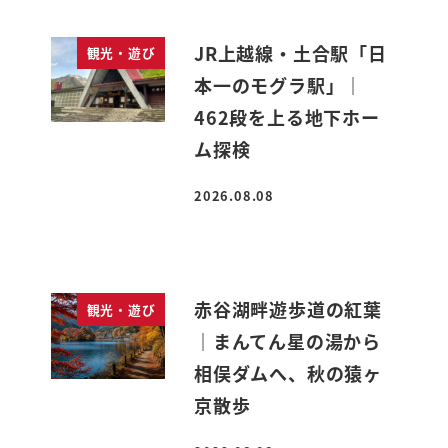
JR上越線・土合駅「日
観光・遊び
本一のモグラ駅」｜
462段を上る地下ホー
ム探検
2026.08.08
投稿日
赤谷湖畔遊歩道の紅葉
観光・遊び
｜まんてん星の湯から
相俣ダムへ、秋の猿ヶ
京散歩