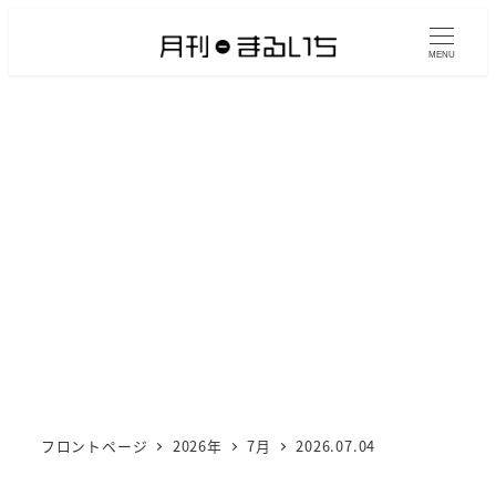
メ
イ
MENU
ン
コ
ン
テ
ン
ツ
へ
移
動
フロントページ
2026年
7月
2026.07.04