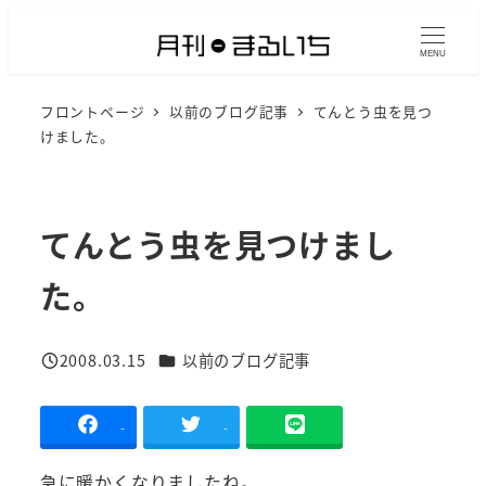
メ
イ
MENU
ン
フロントページ
以前のブログ記事
てんとう虫を見つ
コ
けました。
ン
テ
ン
てんとう虫を見つけまし
ツ
へ
た。
移
動
カテゴリー
2008.03.15
以前のブログ記事
投稿日
-
-
急に暖かくなりましたね。