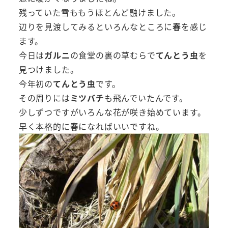
残っていた雪ももうほとんど融けました。
辺りを見渡してみるといろんなところに
春
を感じ
ます。
今日は
ガルニ
の食堂の裏の草むらで
てんとう虫
を
見つけました。
今年初の
てんとう虫
です。
その周りには
ミツバチ
も飛んでいたんです。
少しずつですがいろんな花が咲き始めています。
早く本格的に
春
になればいいですね。