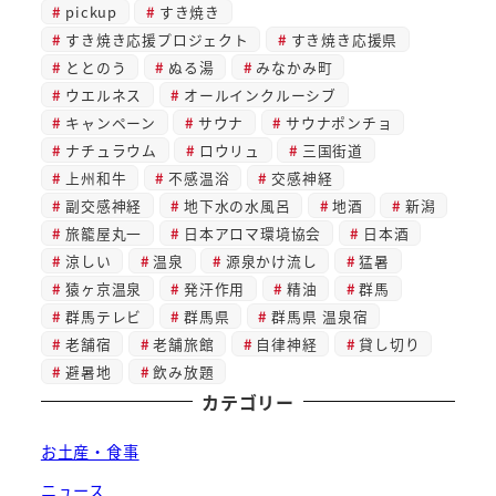
pickup
すき焼き
すき焼き応援プロジェクト
すき焼き応援県
ととのう
ぬる湯
みなかみ町
ウエルネス
オールインクルーシブ
キャンペーン
サウナ
サウナポンチョ
ナチュラウム
ロウリュ
三国街道
上州和牛
不感温浴
交感神経
副交感神経
地下水の水風呂
地酒
新潟
旅籠屋丸一
日本アロマ環境協会
日本酒
涼しい
温泉
源泉かけ流し
猛暑
猿ヶ京温泉
発汗作用
精油
群馬
群馬テレビ
群馬県
群馬県 温泉宿
老舗宿
老舗旅館
自律神経
貸し切り
避暑地
飲み放題
カテゴリー
お土産・食事
ニュース