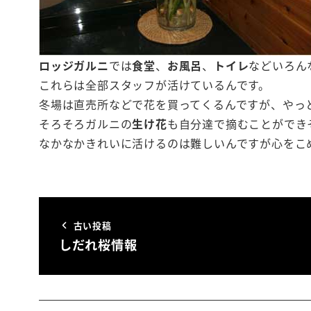
ロッジガルニ
では
食堂
、
お風呂
、
トイレ
などいろん
これらは全部スタッフが活けているんです。
冬場は直売所などで花を買ってくるんですが、やっ
そろそろガルニの
生け花
も自分達で摘むことができ
なかなかきれいに活けるのは難しいんですが心をこ
古い投稿
しだれ桜情報