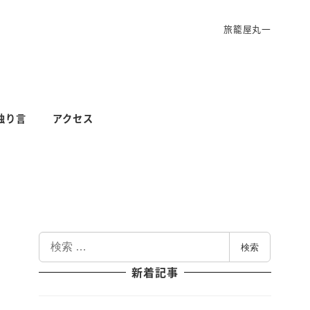
旅籠屋丸一
独り言
アクセス
検
検索
索
新着記事