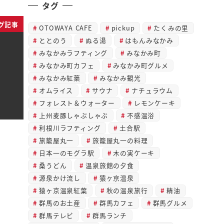
タグ
グ記事
OTOWAYA CAFE
pickup
たくみの里
ととのう
ぬる湯
はもんみなかみ
みなかみラフティング
みなかみ町
みなかみ町カフェ
みなかみ町グルメ
みなかみ紅葉
みなかみ観光
オムライス
サウナ
ナチュラウム
フォレスト＆ウォーター
レモンケーキ
上州麦豚しゃぶしゃぶ
不感温浴
利根川ラフティング
土合駅
旅籠屋丸一
旅籠屋丸一の料理
日本一のモグラ駅
木の実ケーキ
桑うどん
温泉旅館の夕食
源泉かけ流し
猿ヶ京温泉
猿ヶ京温泉紅葉
秋の温泉旅行
精油
群馬のお土産
群馬カフェ
群馬グルメ
群馬テレビ
群馬ランチ