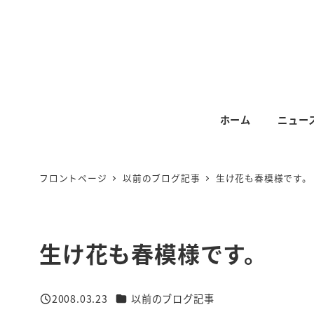
メ
イ
ン
コ
ン
テ
ホーム
ニュー
ン
ツ
へ
フロントページ
以前のブログ記事
生け花も春模様です。
移
動
生け花も春模様です。
カテゴリー
2008.03.23
以前のブログ記事
投稿日