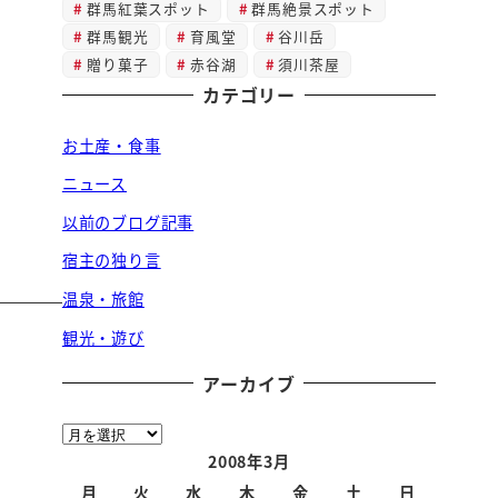
群馬紅葉スポット
群馬絶景スポット
群馬観光
育風堂
谷川岳
贈り菓子
赤谷湖
須川茶屋
カテゴリー
お土産・食事
ニュース
以前のブログ記事
宿主の独り言
温泉・旅館
観光・遊び
アーカイブ
ア
ー
2008年3月
カ
月
火
水
木
金
土
日