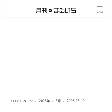
メ
イ
MENU
ン
コ
ン
テ
ン
ツ
へ
移
動
フロントページ
2008年
5月
2008.05.10