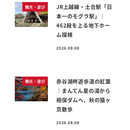
JR上越線・土合駅「日
観光・遊び
本一のモグラ駅」｜
462段を上る地下ホー
ム探検
2026.08.08
投稿日
赤谷湖畔遊歩道の紅葉
観光・遊び
｜まんてん星の湯から
相俣ダムへ、秋の猿ヶ
京散歩
2026.08.08
投稿日