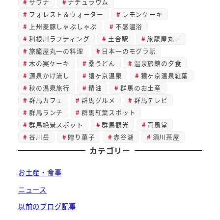
サウナ
ナチュラウム
フォレスト＆ウォーター
レモンケーキ
上州麦豚しゃぶしゃぶ
不感温浴
利根川ラフティング
土合駅
旅籠屋丸一
旅籠屋丸一の料理
日本一のモグラ駅
木の実ケーキ
桑うどん
温泉旅館の夕食
源泉かけ流し
猿ヶ京温泉
猿ヶ京温泉紅葉
秋の温泉旅行
精油
群馬のお土産
群馬カフェ
群馬グルメ
群馬テレビ
群馬ランチ
群馬紅葉スポット
群馬絶景スポット
群馬観光
育風堂
谷川岳
贈り菓子
赤谷湖
須川茶屋
カテゴリー
お土産・食事
ニュース
以前のブログ記事