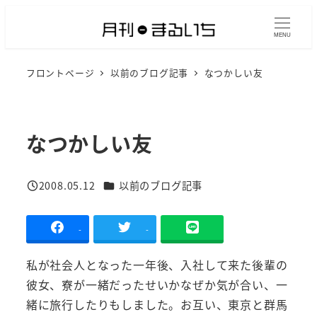
メ
イ
MENU
ン
フロントページ
以前のブログ記事
なつかしい友
コ
ン
テ
ン
なつかしい友
ツ
へ
カテゴリー
2008.05.12
以前のブログ記事
移
投稿日
動
-
-
私が社会人となった一年後、入社して来た後輩の
彼女、寮が一緒だったせいかなぜか気が合い、一
緒に旅行したりもしました。お互い、東京と群馬