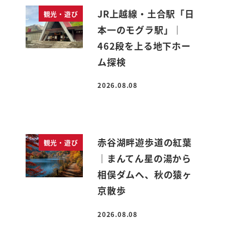
JR上越線・土合駅「日
観光・遊び
本一のモグラ駅」｜
462段を上る地下ホー
ム探検
2026.08.08
投稿日
赤谷湖畔遊歩道の紅葉
観光・遊び
｜まんてん星の湯から
相俣ダムへ、秋の猿ヶ
京散歩
2026.08.08
投稿日