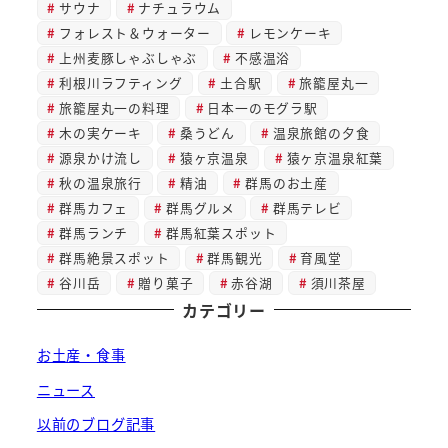
サウナ
ナチュラウム
フォレスト＆ウォーター
レモンケーキ
上州麦豚しゃぶしゃぶ
不感温浴
利根川ラフティング
土合駅
旅籠屋丸一
旅籠屋丸一の料理
日本一のモグラ駅
木の実ケーキ
桑うどん
温泉旅館の夕食
源泉かけ流し
猿ヶ京温泉
猿ヶ京温泉紅葉
秋の温泉旅行
精油
群馬のお土産
群馬カフェ
群馬グルメ
群馬テレビ
群馬ランチ
群馬紅葉スポット
群馬絶景スポット
群馬観光
育風堂
谷川岳
贈り菓子
赤谷湖
須川茶屋
カテゴリー
お土産・食事
ニュース
以前のブログ記事