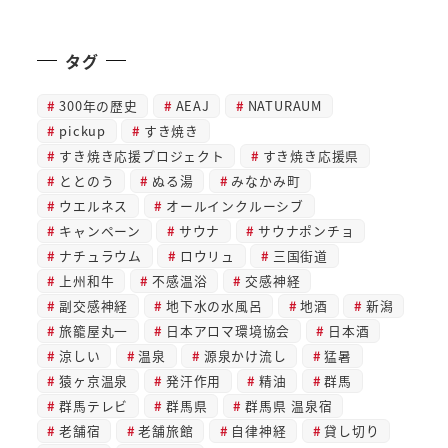
タグ
300年の歴史
AEAJ
NATURAUM
pickup
すき焼き
すき焼き応援プロジェクト
すき焼き応援県
ととのう
ぬる湯
みなかみ町
ウエルネス
オールインクルーシブ
キャンペーン
サウナ
サウナポンチョ
ナチュラウム
ロウリュ
三国街道
上州和牛
不感温浴
交感神経
副交感神経
地下水の水風呂
地酒
新潟
旅籠屋丸一
日本アロマ環境協会
日本酒
涼しい
温泉
源泉かけ流し
猛暑
猿ヶ京温泉
発汗作用
精油
群馬
群馬テレビ
群馬県
群馬県 温泉宿
老舗宿
老舗旅館
自律神経
貸し切り