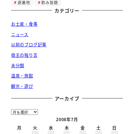
避暑地
飲み放題
カテゴリー
お土産・食事
ニュース
以前のブログ記事
宿主の独り言
未分類
温泉・旅館
観光・遊び
アーカイブ
ア
ー
2008年7月
カ
月
火
水
木
金
土
日