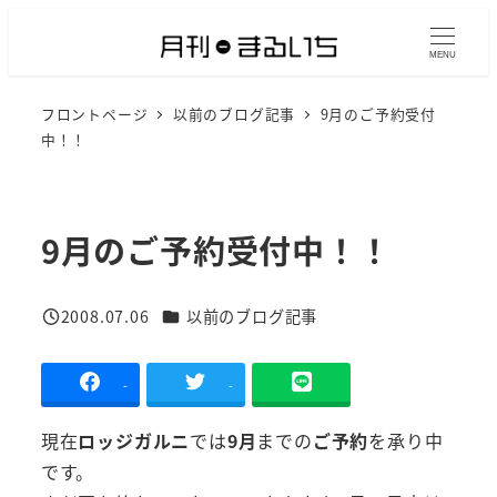
メ
イ
MENU
ン
フロントページ
以前のブログ記事
9月のご予約受付
コ
中！！
ン
テ
ン
9月のご予約受付中！！
ツ
へ
移
カテゴリー
2008.07.06
以前のブログ記事
投稿日
動
-
-
現在
ロッジガルニ
では
9月
までの
ご予約
を承り中
です。