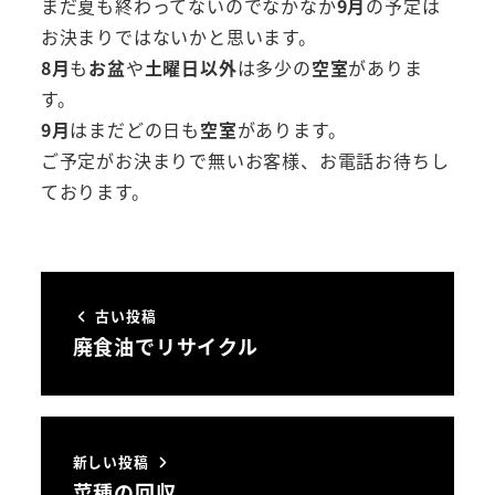
まだ夏も終わってないのでなかなか
9月
の予定は
お決まりではないかと思います。
8月
も
お盆
や
土曜日以外
は多少の
空室
がありま
す。
9月
はまだどの日も
空室
があります。
ご予定がお決まりで無いお客様、お電話お待ちし
ております。
古い投稿
廃食油でリサイクル
新しい投稿
菜種の回収