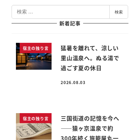
検
検索
索
新着記事
猛暑を離れて、涼しい
宿主の独り言
里山温泉へ。ぬる湯で
過ごす夏の休日
2026.08.03
投稿日
三国街道の記憶を今へ
宿主の独り言
――猿ヶ京温泉で約
300年続く旅籠屋丸一