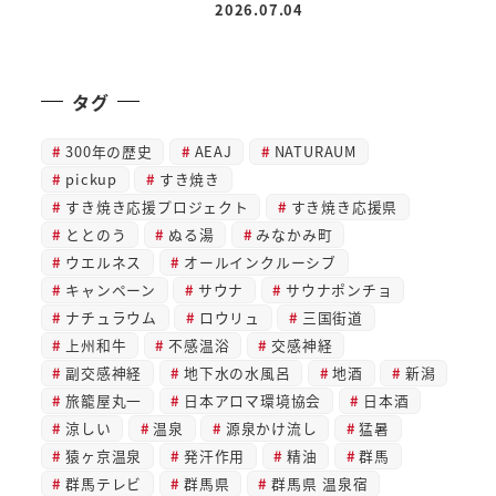
2026.07.04
投稿日
タグ
300年の歴史
AEAJ
NATURAUM
pickup
すき焼き
すき焼き応援プロジェクト
すき焼き応援県
ととのう
ぬる湯
みなかみ町
ウエルネス
オールインクルーシブ
キャンペーン
サウナ
サウナポンチョ
ナチュラウム
ロウリュ
三国街道
上州和牛
不感温浴
交感神経
副交感神経
地下水の水風呂
地酒
新潟
旅籠屋丸一
日本アロマ環境協会
日本酒
涼しい
温泉
源泉かけ流し
猛暑
猿ヶ京温泉
発汗作用
精油
群馬
群馬テレビ
群馬県
群馬県 温泉宿