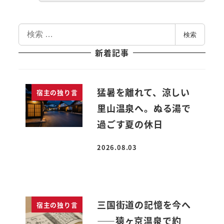
検
検索
索
新着記事
猛暑を離れて、涼しい
宿主の独り言
里山温泉へ。ぬる湯で
過ごす夏の休日
2026.08.03
投稿日
三国街道の記憶を今へ
宿主の独り言
――猿ヶ京温泉で約