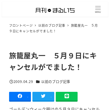
メ
イ
MENU
ン
フロントページ
以前のブログ記事
旅籠屋丸一 ５月
コ
９日にキャンセルがでました！
ン
テ
ン
旅籠屋丸一 ５月９日にキ
ツ
へ
ャンセルがでました！
移
動
カテゴリー
2009.04.29
以前のブログ記事
投稿日
-
-
ゴールデンウィーク明けの５月９日にキャンセル