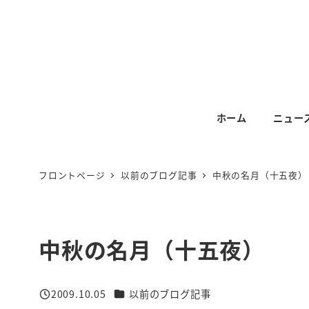
メ
イ
ン
コ
ン
テ
ホーム
ニュー
ン
ツ
へ
フロントページ
以前のブログ記事
中秋の名月（十五夜）
移
動
中秋の名月（十五夜）
カテゴリー
2009.10.05
以前のブログ記事
投稿日