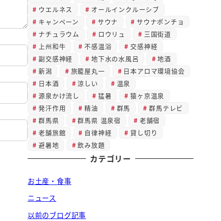
ウエルネス
オールインクルーシブ
キャンペーン
サウナ
サウナポンチョ
ナチュラウム
ロウリュ
三国街道
上州和牛
不感温浴
交感神経
副交感神経
地下水の水風呂
地酒
新潟
旅籠屋丸一
日本アロマ環境協会
日本酒
涼しい
温泉
源泉かけ流し
猛暑
猿ヶ京温泉
発汗作用
精油
群馬
群馬テレビ
群馬県
群馬県 温泉宿
老舗宿
老舗旅館
自律神経
貸し切り
避暑地
飲み放題
カテゴリー
お土産・食事
ニュース
以前のブログ記事