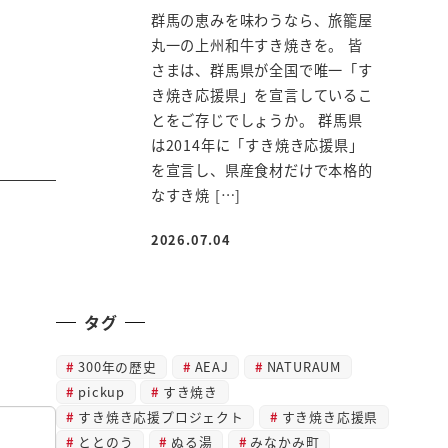
群馬の恵みを味わうなら、旅籠屋
丸一の上州和牛すき焼きを。 皆
さまは、群馬県が全国で唯一「す
き焼き応援県」を宣言しているこ
とをご存じでしょうか。 群馬県
は2014年に「すき焼き応援県」
を宣言し、県産食材だけで本格的
なすき焼 […]
2026.07.04
投稿日
タグ
300年の歴史
AEAJ
NATURAUM
pickup
すき焼き
すき焼き応援プロジェクト
すき焼き応援県
ととのう
ぬる湯
みなかみ町