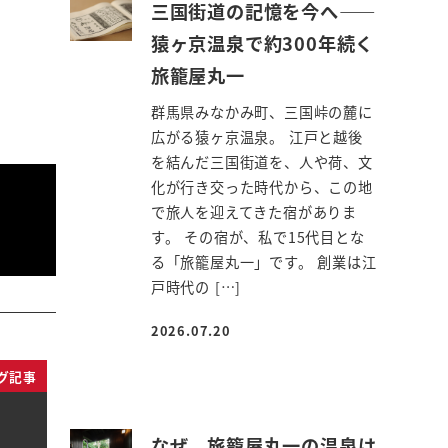
三国街道の記憶を今へ――
猿ヶ京温泉で約300年続く
旅籠屋丸一
群馬県みなかみ町、三国峠の麓に
広がる猿ヶ京温泉。 江戸と越後
を結んだ三国街道を、人や荷、文
化が行き交った時代から、この地
で旅人を迎えてきた宿がありま
す。 その宿が、私で15代目とな
る「旅籠屋丸一」です。 創業は江
戸時代の […]
2026.07.20
投稿日
グ記事
なぜ、旅籠屋丸一の温泉は