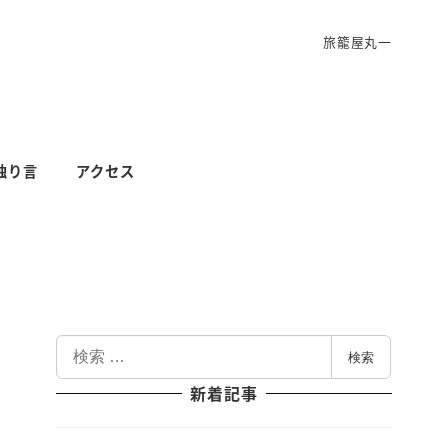
旅籠屋丸一
独り言
アクセス
検
検索
索
新着記事