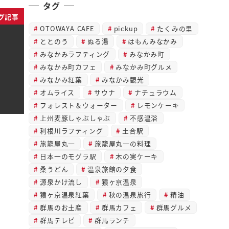
タグ
グ記事
OTOWAYA CAFE
pickup
たくみの里
ととのう
ぬる湯
はもんみなかみ
みなかみラフティング
みなかみ町
みなかみ町カフェ
みなかみ町グルメ
みなかみ紅葉
みなかみ観光
オムライス
サウナ
ナチュラウム
フォレスト＆ウォーター
レモンケーキ
上州麦豚しゃぶしゃぶ
不感温浴
利根川ラフティング
土合駅
旅籠屋丸一
旅籠屋丸一の料理
日本一のモグラ駅
木の実ケーキ
桑うどん
温泉旅館の夕食
源泉かけ流し
猿ヶ京温泉
猿ヶ京温泉紅葉
秋の温泉旅行
精油
群馬のお土産
群馬カフェ
群馬グルメ
群馬テレビ
群馬ランチ