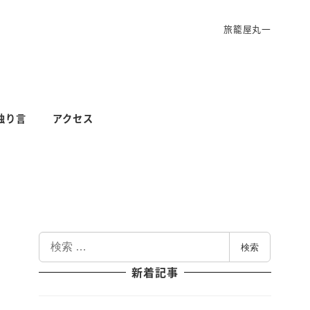
旅籠屋丸一
独り言
アクセス
検
検索
索
新着記事