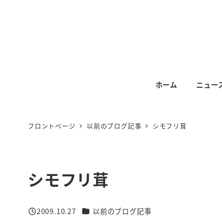
メ
イ
ン
コ
ン
テ
ホーム
ニュー
ン
ツ
へ
フロントページ
以前のブログ記事
シモフリ茸
移
動
シモフリ茸
カテゴリー
2009.10.27
以前のブログ記事
投稿日