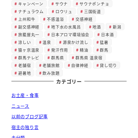
キャンペーン
サウナ
サウナポンチョ
ナチュラウム
ロウリュ
三国街道
上州和牛
不感温浴
交感神経
副交感神経
地下水の水風呂
地酒
新潟
旅籠屋丸一
日本アロマ環境協会
日本酒
涼しい
温泉
源泉かけ流し
猛暑
猿ヶ京温泉
発汗作用
精油
群馬
群馬テレビ
群馬県
群馬県 温泉宿
老舗宿
老舗旅館
自律神経
貸し切り
避暑地
飲み放題
カテゴリー
お土産・食事
ニュース
以前のブログ記事
宿主の独り言
未分類