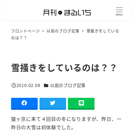
メ
イ
MENU
ン
フロントページ
以前のブログ記事
雪掻きをしている
コ
のは？？
ン
テ
ン
雪掻きをしているのは？？
ツ
へ
移
カテゴリー
2010.02.08
以前のブログ記事
投稿日
動
-
-
猿ヶ京に来て４回目の冬になりますが、昨日、一
昨日の大雪は初体験でした。