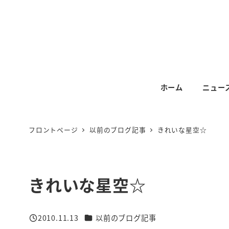
メ
イ
ン
コ
ン
テ
ホーム
ニュー
ン
ツ
へ
フロントページ
以前のブログ記事
きれいな星空☆
移
動
きれいな星空☆
カテゴリー
2010.11.13
以前のブログ記事
投稿日