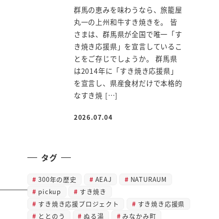
群馬の恵みを味わうなら、旅籠屋
丸一の上州和牛すき焼きを。 皆
さまは、群馬県が全国で唯一「す
き焼き応援県」を宣言しているこ
とをご存じでしょうか。 群馬県
は2014年に「すき焼き応援県」
を宣言し、県産食材だけで本格的
なすき焼 […]
2026.07.04
投稿日
タグ
300年の歴史
AEAJ
NATURAUM
pickup
すき焼き
すき焼き応援プロジェクト
すき焼き応援県
ととのう
ぬる湯
みなかみ町