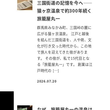
三国街道の記憶を今へ――
猿ヶ京温泉で約300年続く
旅籠屋丸一
群馬県みなかみ町、三国峠の麓に
広がる猿ヶ京温泉。 江戸と越後
を結んだ三国街道を、人や荷、文
化が行き交った時代から、この地
で旅人を迎えてきた宿がありま
す。 その宿が、私で15代目とな
る「旅籠屋丸一」です。 創業は江
戸時代の […]
2026.07.20
投稿日
なぜ、旅籠屋丸一の温泉は