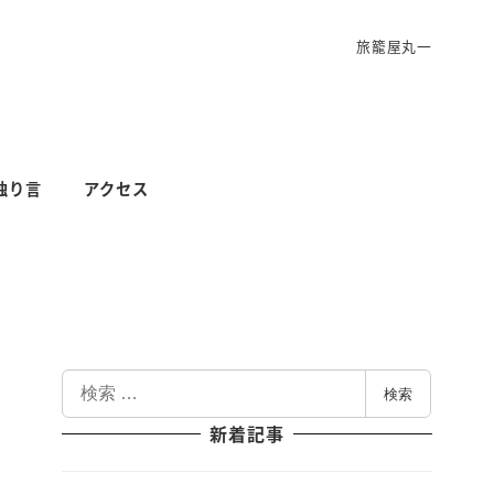
旅籠屋丸一
独り言
アクセス
検
検索
索
新着記事