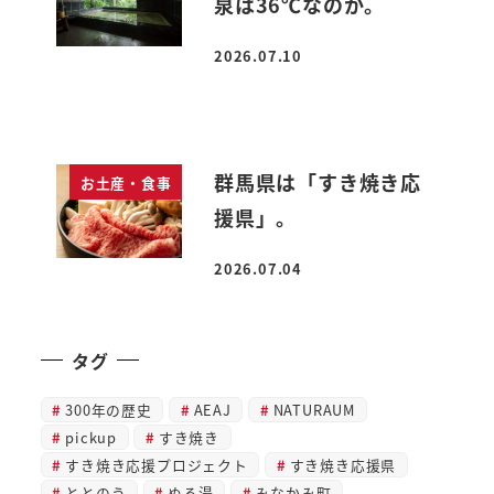
泉は36℃なのか。
2026.07.10
投稿日
群馬県は「すき焼き応
お土産・食事
援県」。
2026.07.04
投稿日
タグ
300年の歴史
AEAJ
NATURAUM
pickup
すき焼き
すき焼き応援プロジェクト
すき焼き応援県
ととのう
ぬる湯
みなかみ町