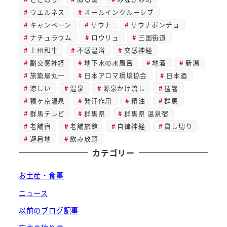
ウエルネス
オールインクルーシブ
キャンペーン
サウナ
サウナポンチョ
ナチュラウム
ロウリュ
三国街道
上州和牛
不感温浴
交感神経
副交感神経
地下水の水風呂
地酒
新潟
旅籠屋丸一
日本アロマ環境協会
日本酒
涼しい
温泉
源泉かけ流し
猛暑
猿ヶ京温泉
発汗作用
精油
群馬
群馬テレビ
群馬県
群馬県 温泉宿
老舗宿
老舗旅館
自律神経
貸し切り
避暑地
飲み放題
カテゴリー
お土産・食事
ニュース
以前のブログ記事