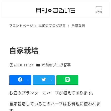
メ
イ
MENU
ン
フロントページ
以前のブログ記事
自家栽培
コ
ン
テ
ン
自家栽培
ツ
へ
カテゴリー
2010.11.27
以前のブログ記事
移
投稿日
動
-
-
お庭のプランターにハーブが植えてあります。
自家栽培しているこのハーブはお料理に使われま
す。