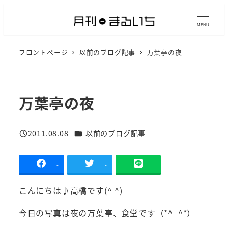
メ
イ
MENU
ン
フロントページ
以前のブログ記事
万葉亭の夜
コ
ン
テ
ン
万葉亭の夜
ツ
へ
カテゴリー
2011.08.08
以前のブログ記事
移
投稿日
動
-
-
こんにちは♪高橋です(^ ^)
今日の写真は夜の万葉亭、食堂です（*^_^*）