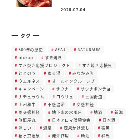
2026.07.04
投稿日
タグ
300年の歴史
AEAJ
NATURAUM
pickup
すき焼き
すき焼き応援プロジェクト
すき焼き応援県
ととのう
ぬる湯
みなかみ町
ウエルネス
オールインクルーシブ
キャンペーン
サウナ
サウナポンチョ
ナチュラウム
ロウリュ
三国街道
上州和牛
不感温浴
交感神経
副交感神経
地下水の水風呂
地酒
新潟
旅籠屋丸一
日本アロマ環境協会
日本酒
涼しい
温泉
源泉かけ流し
猛暑
猿ヶ京温泉
発汗作用
精油
群馬