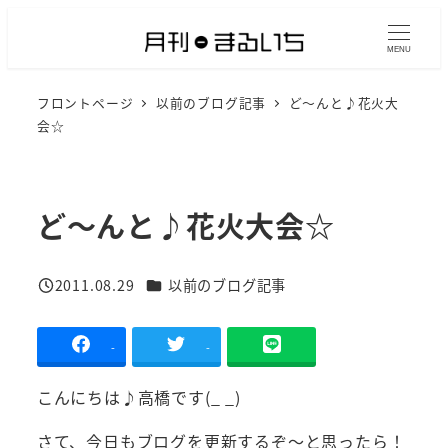
メ
イ
MENU
ン
フロントページ
以前のブログ記事
ど～んと♪花火大
コ
会☆
ン
テ
ン
ど～んと♪花火大会☆
ツ
へ
移
カテゴリー
2011.08.29
以前のブログ記事
投稿日
動
-
-
こんにちは♪高橋です(_ _)
さて、今日もブログを更新するぞ～と思ったら！