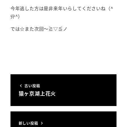
今年逃した方は是非来年いらしてくださいね（^
丱^）
では☆また次回～≧▽≦ノ
古い投稿
猿ヶ京湖上花火
新しい投稿