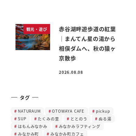
赤谷湖畔遊歩道の紅葉
観光・遊び
｜まんてん星の湯から
相俣ダムへ、秋の猿ヶ
京散歩
2026.08.08
投稿日
タグ
NATURAUM
OTOWAYA CAFE
pickup
SUP
たくみの里
ととのう
ぬる湯
はもんみなかみ
みなかみラフティング
みなかみ町
みなかみ町カフェ