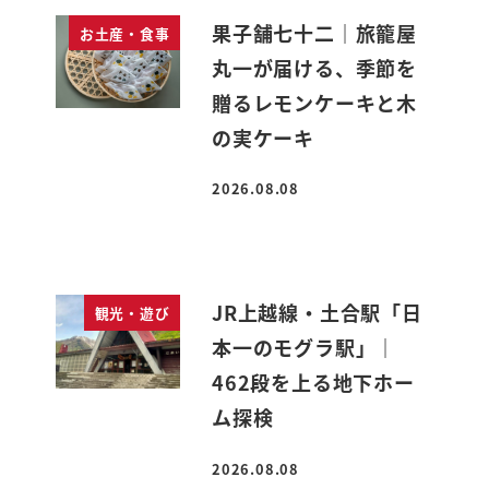
果子舗七十二｜旅籠屋
お土産・食事
丸一が届ける、季節を
贈るレモンケーキと木
の実ケーキ
2026.08.08
投稿日
JR上越線・土合駅「日
観光・遊び
本一のモグラ駅」｜
462段を上る地下ホー
ム探検
2026.08.08
投稿日