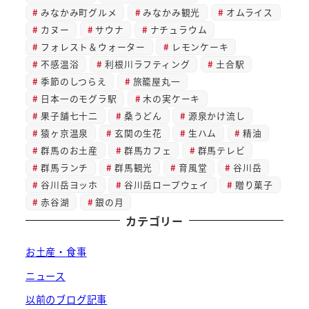
みなかみ町グルメ
みなかみ観光
オムライス
カヌー
サウナ
ナチュラウム
フォレスト＆ウォーター
レモンケーキ
不感温浴
利根川ラフティング
土合駅
季節のしつらえ
旅籠屋丸一
日本一のモグラ駅
木の実ケーキ
果子舗七十二
桑うどん
源泉かけ流し
猿ヶ京温泉
玄関の生花
生ハム
精油
群馬のお土産
群馬カフェ
群馬テレビ
群馬ランチ
群馬観光
育風堂
谷川岳
谷川岳ヨッホ
谷川岳ロープウェイ
贈り菓子
赤谷湖
銀の月
カテゴリー
お土産・食事
ニュース
以前のブログ記事