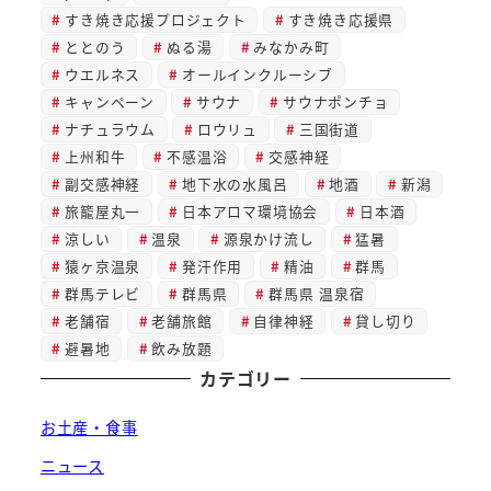
すき焼き応援プロジェクト
すき焼き応援県
ととのう
ぬる湯
みなかみ町
ウエルネス
オールインクルーシブ
キャンペーン
サウナ
サウナポンチョ
ナチュラウム
ロウリュ
三国街道
上州和牛
不感温浴
交感神経
副交感神経
地下水の水風呂
地酒
新潟
旅籠屋丸一
日本アロマ環境協会
日本酒
涼しい
温泉
源泉かけ流し
猛暑
猿ヶ京温泉
発汗作用
精油
群馬
群馬テレビ
群馬県
群馬県 温泉宿
老舗宿
老舗旅館
自律神経
貸し切り
避暑地
飲み放題
カテゴリー
お土産・食事
ニュース