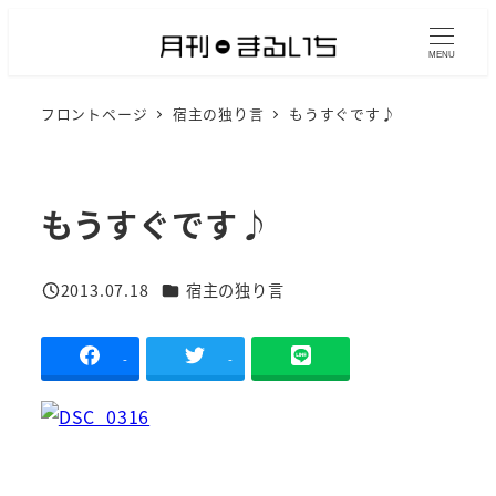
メ
イ
MENU
ン
フロントページ
宿主の独り言
もうすぐです♪
コ
ン
テ
ン
もうすぐです♪
ツ
へ
カテゴリー
2013.07.18
宿主の独り言
移
投稿日
動
-
-