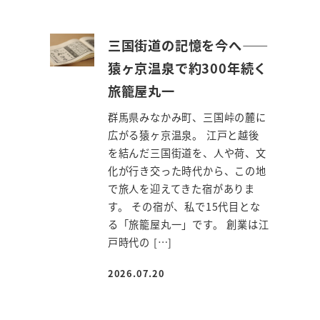
三国街道の記憶を今へ――
猿ヶ京温泉で約300年続く
旅籠屋丸一
群馬県みなかみ町、三国峠の麓に
広がる猿ヶ京温泉。 江戸と越後
を結んだ三国街道を、人や荷、文
化が行き交った時代から、この地
で旅人を迎えてきた宿がありま
す。 その宿が、私で15代目とな
る「旅籠屋丸一」です。 創業は江
戸時代の […]
2026.07.20
投稿日