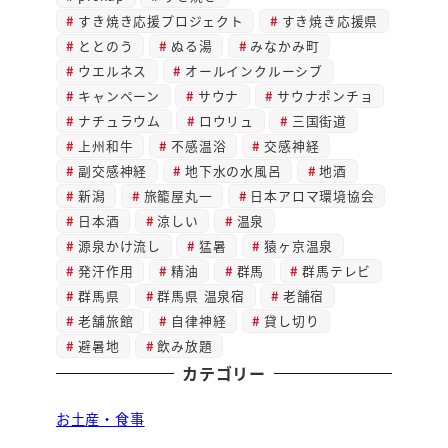
すき焼き応援プロジェクト
すき焼き応援県
ととのう
ぬる湯
みなかみ町
ウエルネス
オールインクルーシブ
キャンペーン
サウナ
サウナポンチョ
ナチュラウム
ロウリュ
三国街道
上州和牛
不感温浴
交感神経
副交感神経
地下水の水風呂
地酒
新潟
旅籠屋丸一
日本アロマ環境協会
日本酒
涼しい
温泉
源泉かけ流し
猛暑
猿ヶ京温泉
発汗作用
精油
群馬
群馬テレビ
群馬県
群馬県 温泉宿
老舗宿
老舗旅館
自律神経
貸し切り
避暑地
飲み放題
カテゴリー
お土産・食事