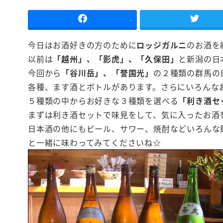
-
今日はお酒好きの方のために
ロッジガルニ
のお酒を
以前は
「越州」、「影虎」、「久保田」
と新潟の日
今回から
「谷川岳」、「誉国光」
の２種類の群馬の
各種、ます酒とボトルがあります。さらにいろんな
５種類の中からお好きな３種類を選べる
「利き酒セ
まずは利き酒セットで味見をして、気に入ったお酒
日本酒の他にもビール、サワー、焼酎などいろんな
と一緒に味わってみてくださいね☆