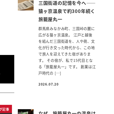
三国街道の記憶を今へ――
猿ヶ京温泉で約300年続く
旅籠屋丸一
群馬県みなかみ町、三国峠の麓に
広がる猿ヶ京温泉。 江戸と越後
を結んだ三国街道を、人や荷、文
化が行き交った時代から、この地
で旅人を迎えてきた宿がありま
す。 その宿が、私で15代目とな
る「旅籠屋丸一」です。 創業は江
。
戸時代の […]
2026.07.20
投稿日
グ記事
なぜ、旅籠屋丸一の温泉は