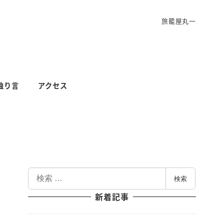
旅籠屋丸一
独り言
アクセス
検
検索
索
新着記事