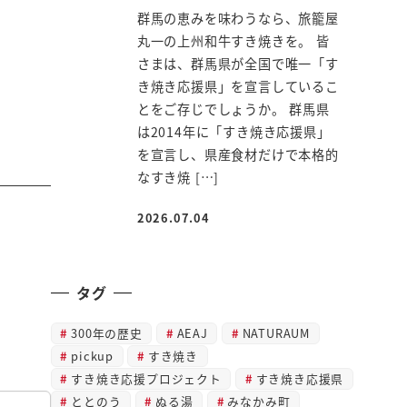
群馬の恵みを味わうなら、旅籠屋
丸一の上州和牛すき焼きを。 皆
さまは、群馬県が全国で唯一「す
き焼き応援県」を宣言しているこ
とをご存じでしょうか。 群馬県
は2014年に「すき焼き応援県」
を宣言し、県産食材だけで本格的
なすき焼 […]
2026.07.04
投稿日
タグ
300年の歴史
AEAJ
NATURAUM
pickup
すき焼き
すき焼き応援プロジェクト
すき焼き応援県
ととのう
ぬる湯
みなかみ町