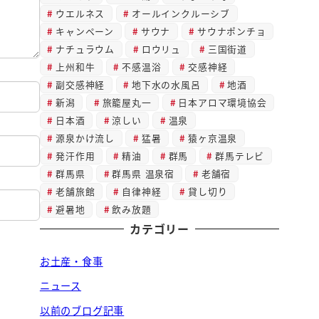
ウエルネス
オールインクルーシブ
キャンペーン
サウナ
サウナポンチョ
ナチュラウム
ロウリュ
三国街道
上州和牛
不感温浴
交感神経
副交感神経
地下水の水風呂
地酒
新潟
旅籠屋丸一
日本アロマ環境協会
日本酒
涼しい
温泉
源泉かけ流し
猛暑
猿ヶ京温泉
発汗作用
精油
群馬
群馬テレビ
群馬県
群馬県 温泉宿
老舗宿
老舗旅館
自律神経
貸し切り
避暑地
飲み放題
カテゴリー
お土産・食事
ニュース
以前のブログ記事